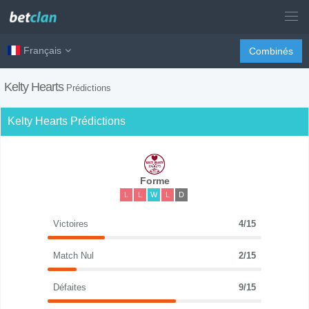
Français
Combinés
Kelty Hearts
Prédictions
Kelty Hearts Prédictions
Forme
L
L
W
L
D
Victoires
4/15
Match Nul
2/15
Défaites
9/15