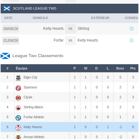
SCOTLAND LEAGUE TWO
DATE
DOMICILE
EXTÉRIEUR
CONSEIL
vs
Kelty Hearts
Stirling
08/08/26
vs
Forfar
Kelty Hearts
01/08/26
League Two Classements
#
Équipe
P
W
D
L
Buts
Pts
1
Elgin City
1
1
0
0
5
3
2
Spartans
1
1
0
0
2
3
3
Clyde
1
1
0
0
2
3
4
Stirling Albion
1
1
0
0
2
3
5
Forfar Athletic
1
1
0
0
1
3
6
Kelty Hearts
1
0
0
1
-1
0
7
Annan Athletic
1
0
0
1
-2
0