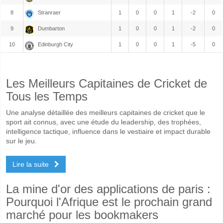
8
Stranraer
1
0
0
1
-2
0
9
Dumbarton
1
0
0
1
-2
0
10
Edinburgh City
1
0
0
1
-5
0
Les Meilleurs Capitaines de Cricket de
Tous les Temps
Une analyse détaillée des meilleurs capitaines de cricket que le
sport ait connus, avec une étude du leadership, des trophées,
intelligence tactique, influence dans le vestiaire et impact durable
sur le jeu.
Lire la suite
La mine d'or des applications de paris :
Pourquoi l'Afrique est le prochain grand
marché pour les bookmakers