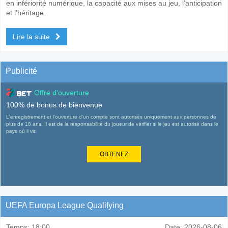
en infériorité numérique, la capacité aux mises au jeu, l’anticipation
et l’héritage.
Lire la suite
Publicité
Offre d'ouverture
100% de bonus de bienvenue
L'enregistrement et l'ouverture d'un compte sont autorisés uniquement aux personnes de
plus de 18 ans. Il est de la responsabilité du joueur de vérifier si le jeu est autorisé dans le
pays où il vit.
OBTENEZ
UEFA Europa League Qualifying
Temps:
18:00
Date:
2026-08-06