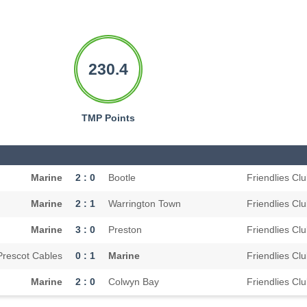
230.4
TMP Points
Marine
2 : 0
Bootle
Friendlies Cl
Marine
2 : 1
Warrington Town
Friendlies Cl
Marine
3 : 0
Preston
Friendlies Cl
Prescot Cables
0 : 1
Marine
Friendlies Cl
Marine
2 : 0
Colwyn Bay
Friendlies Cl