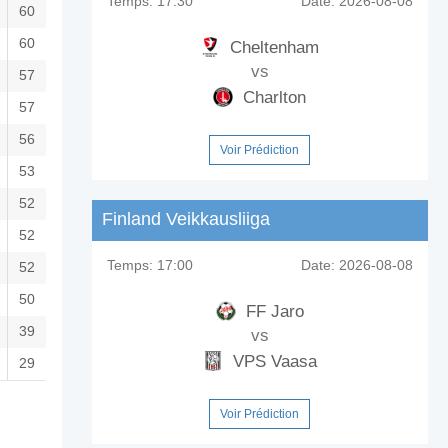
Temps:
17:30
Date:
2026-08-08
60
60
Cheltenham
vs
57
Charlton
57
56
Voir Prédiction
53
52
Finland Veikkausliiga
52
Temps:
17:00
Date:
2026-08-08
52
50
FF Jaro
39
vs
VPS Vaasa
29
Voir Prédiction