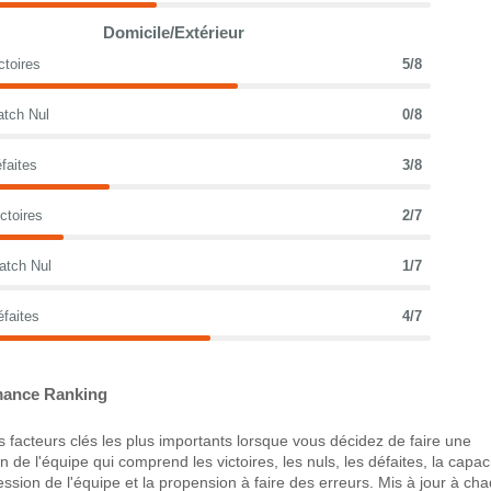
Domicile/Extérieur
ctoires
5/8
atch Nul
0/8
faites
3/8
ctoires
2/7
atch Nul
1/7
éfaites
4/7
ance Ranking
 facteurs clés les plus importants lorsque vous décidez de faire une
 de l'équipe qui comprend les victoires, les nuls, les défaites, la capac
ression de l'équipe et la propension à faire des erreurs. Mis à jour à ch