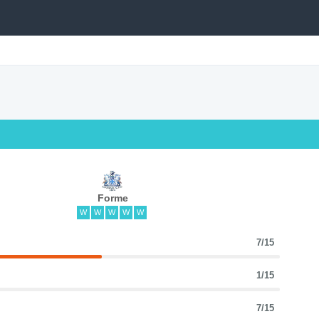
Forme
W
W
W
W
W
7/15
1/15
7/15