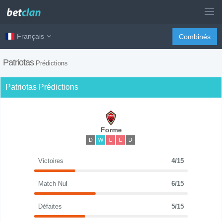
Français
Combinés
Patriotas
Prédictions
Patriotas Prédictions
Forme
D
W
L
L
D
Victoires
4/15
Match Nul
6/15
Défaites
5/15