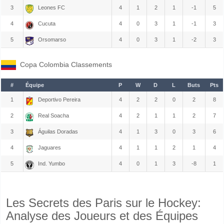
3
Leones FC
4
1
2
1
-1
5
4
Cucuta
4
0
3
1
-1
3
5
Orsomarso
4
0
3
1
-2
3
Copa Colombia Classements
#
Équipe
P
W
D
L
Buts
Pts
1
Deportivo Pereira
4
2
2
0
2
8
2
Real Soacha
4
2
1
1
2
7
3
Águilas Doradas
4
1
3
0
3
6
4
Jaguares
4
1
1
2
1
4
5
Ind. Yumbo
4
0
1
3
-8
1
Les Secrets des Paris sur le Hockey:
Analyse des Joueurs et des Équipes