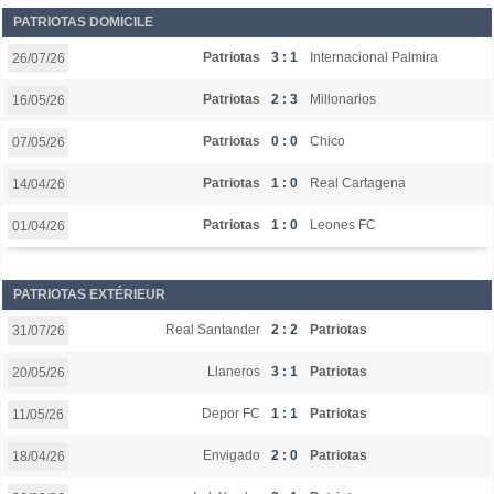
PATRIOTAS DOMICILE
Patriotas
3 : 1
Internacional Palmira
26/07/26
Patriotas
2 : 3
Millonarios
16/05/26
Patriotas
0 : 0
Chico
07/05/26
Patriotas
1 : 0
Real Cartagena
14/04/26
Patriotas
1 : 0
Leones FC
01/04/26
PATRIOTAS EXTÉRIEUR
Real Santander
2 : 2
Patriotas
31/07/26
Llaneros
3 : 1
Patriotas
20/05/26
Depor FC
1 : 1
Patriotas
11/05/26
Envigado
2 : 0
Patriotas
18/04/26