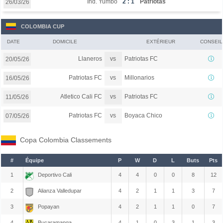
Ind. Yumbo
2 : 1
Patriotas
26/03/26
COLOMBIA CUP
DATE
DOMICILE
EXTÉRIEUR
CONSEIL
vs
Llaneros
Patriotas FC
20/05/26
vs
Patriotas FC
Millonarios
16/05/26
vs
Atletico Cali FC
Patriotas FC
11/05/26
vs
Patriotas FC
Boyaca Chico
07/05/26
Copa Colombia Classements
#
Équipe
P
W
D
L
Buts
Pts
1
Deportivo Cali
4
4
0
0
8
12
2
Alianza Valledupar
4
2
1
1
3
7
3
Popayan
4
2
1
1
0
7
4
Bucaramanga
4
1
0
3
1
3