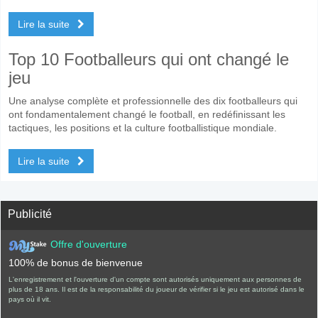
Lire la suite
Top 10 Footballeurs qui ont changé le
jeu
Une analyse complète et professionnelle des dix footballeurs qui
ont fondamentalement changé le football, en redéfinissant les
tactiques, les positions et la culture footballistique mondiale.
Lire la suite
Publicité
Offre d'ouverture
100% de bonus de bienvenue
L'enregistrement et l'ouverture d'un compte sont autorisés uniquement aux personnes de
plus de 18 ans. Il est de la responsabilité du joueur de vérifier si le jeu est autorisé dans le
pays où il vit.