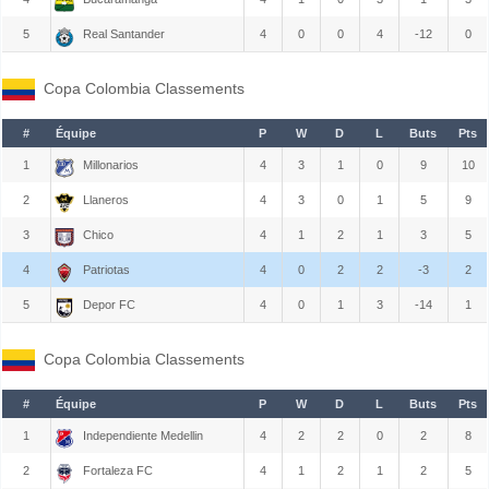
5
Real Santander
4
0
0
4
-12
0
Copa Colombia Classements
#
Équipe
P
W
D
L
Buts
Pts
1
Millonarios
4
3
1
0
9
10
2
Llaneros
4
3
0
1
5
9
3
Chico
4
1
2
1
3
5
4
Patriotas
4
0
2
2
-3
2
5
Depor FC
4
0
1
3
-14
1
Copa Colombia Classements
#
Équipe
P
W
D
L
Buts
Pts
1
Independiente Medellin
4
2
2
0
2
8
2
Fortaleza FC
4
1
2
1
2
5