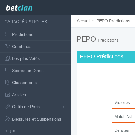
Accueil
PEPO Prédictions
CARACTÉRISTIQUES
Prédictions
PEPO
Prédictions
Combinés
PEPO Prédictions
Les plus Votés
Scores en Direct
Classements
Articles
Victoires
Outils de Paris
Match Nul
Blessures et Suspensions
Défaites
PLUS