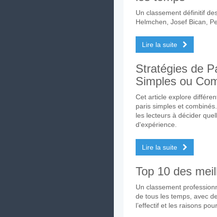
Un classement définitif des 
Helmchen, Josef Bican, Pe
Lire la suite
Stratégies de Pa
Simples ou Co
Cet article explore différe
paris simples et combinés.
les lecteurs à décider quel
d'expérience.
Lire la suite
Top 10 des meil
Un classement professionn
de tous les temps, avec de
l’effectif et les raisons p