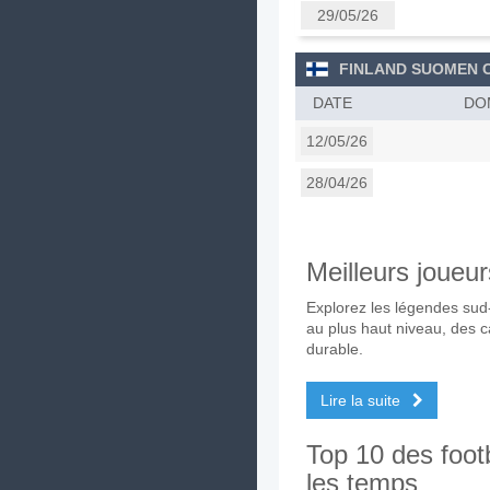
29/05/26
FINLAND SUOMEN 
DATE
DO
12/05/26
28/04/26
Meilleurs joueu
Explorez les légendes sud
au plus haut niveau, des c
durable.
Lire la suite
Top 10 des footb
les temps