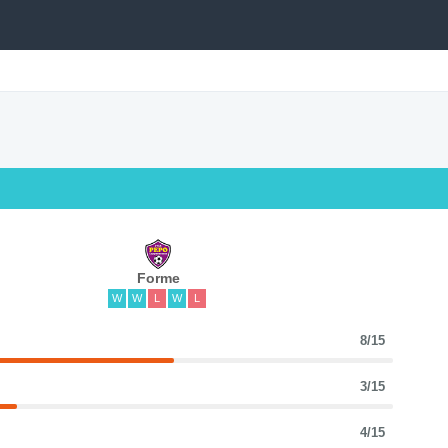
Forme
W
W
L
W
L
8/15
3/15
4/15