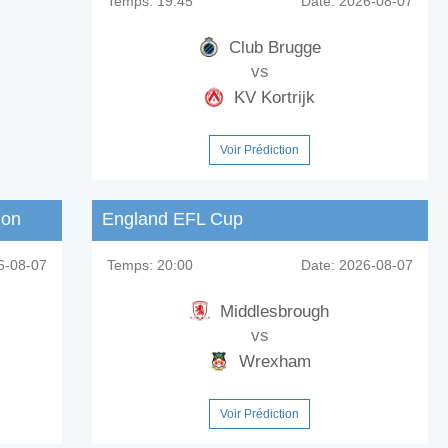
Temps:
19:45
Date:
2026-08-07
Club Brugge
vs
KV Kortrijk
Voir Prédiction
ion
England EFL Cup
-08-07
Temps:
20:00
Date:
2026-08-07
Middlesbrough
vs
Wrexham
Voir Prédiction