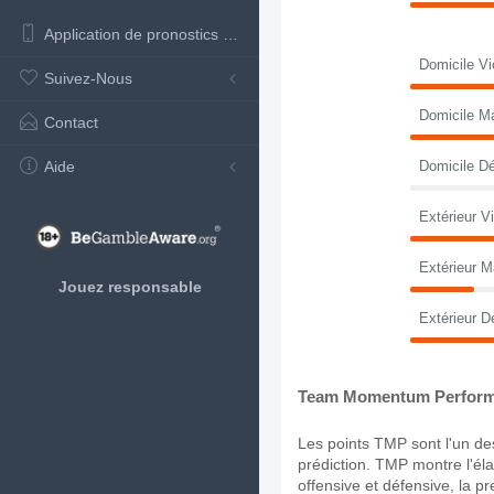
Application de pronostics de football
Domicile Vi
Suivez-Nous
Domicile M
Contact
Aide
Domicile Dé
Extérieur Vi
Extérieur M
Jouez responsable
Extérieur D
Team Momentum Perform
Les points TMP sont l'un des
prédiction. TMP montre l'élan
offensive et défensive, la p