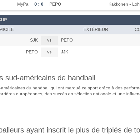
MyPa
0 : 0
PEPO
Kakkonen - Loh
CUP
MICILE
EXTÉRIEUR
CO
SJK
vs
PEPO
PEPO
vs
JJK
rs sud-américains de handball
-américaines du handball qui ont marqué ce sport grâce à des perfor
arrières européennes, des succès en sélection nationale et une influe
alleurs ayant inscrit le plus de triplés de t