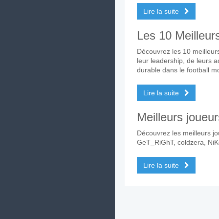
Lire la suite
Les 10 Meilleur
Découvrez les 10 meilleurs
leur leadership, de leurs 
durable dans le football m
Lire la suite
Meilleurs joueu
Découvrez les meilleurs 
GeT_RiGhT, coldzera, NiKo
Lire la suite