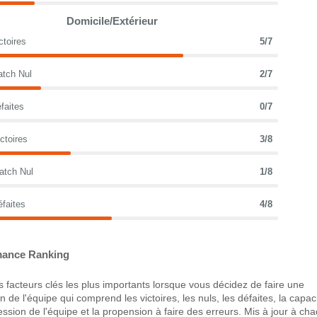
Domicile/Extérieur
ctoires
5/7
atch Nul
2/7
faites
0/7
ctoires
3/8
atch Nul
1/8
éfaites
4/8
ance Ranking
 facteurs clés les plus importants lorsque vous décidez de faire une
 de l'équipe qui comprend les victoires, les nuls, les défaites, la capac
ression de l'équipe et la propension à faire des erreurs. Mis à jour à ch