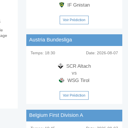
IF Gnistan
s
Voir Prédiction
de
itage
Austria Bundesliga
Temps:
18:30
Date:
2026-08-07
SCR Altach
vs
WSG Tirol
Voir Prédiction
Belgium First Division A