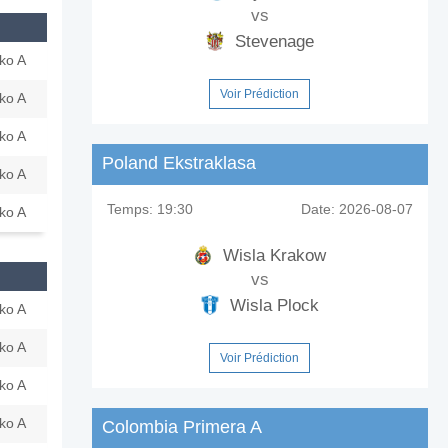
vs
Stevenage
ko A
Voir Prédiction
ko A
ko A
Poland Ekstraklasa
ko A
Temps:
19:30
Date:
2026-08-07
ko A
Wisla Krakow
vs
Wisla Plock
ko A
ko A
Voir Prédiction
ko A
ko A
Colombia Primera A