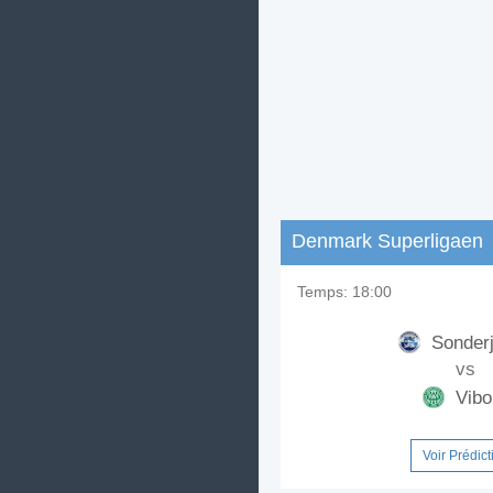
Denmark Superligaen
Temps:
18:00
Sonder
vs
Vibo
Voir Prédict