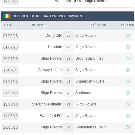
Waterford
4 : 0
Sligo Rovers
12/06/26
REPUBLIC OF IRELAND PREMIER DIVISION
DATE
DOMICILE
EXTÉRIEUR
CONSEIL
vs
Derry City
Sligo Rovers
07/08/26
vs
Dundalk
Sligo Rovers
31/07/26
vs
Sligo Rovers
Drogheda United
25/07/26
vs
Galway United
Sligo Rovers
11/07/26
vs
Sligo Rovers
Shamrock Rovers
03/07/26
vs
Sligo Rovers
Shelbourne
27/06/26
vs
St Patricks Athletic
Sligo Rovers
19/06/26
vs
Waterford FC
Sligo Rovers
12/06/26
vs
Sligo Rovers
Bohemians Dublin
29/05/26