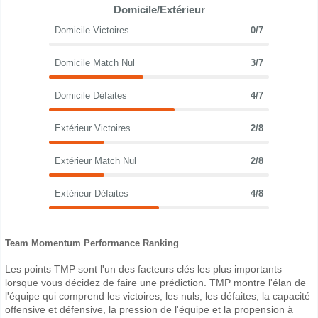
Domicile/Extérieur
Domicile Victoires
0/7
Domicile Match Nul
3/7
Domicile Défaites
4/7
Extérieur Victoires
2/8
Extérieur Match Nul
2/8
Extérieur Défaites
4/8
Team Momentum Performance Ranking
Les points TMP sont l'un des facteurs clés les plus importants
lorsque vous décidez de faire une prédiction. TMP montre l'élan de
l'équipe qui comprend les victoires, les nuls, les défaites, la capacité
offensive et défensive, la pression de l'équipe et la propension à