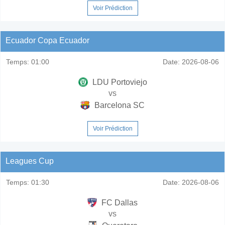
Voir Prédiction
Ecuador Copa Ecuador
Temps:
01:00
Date:
2026-08-06
LDU Portoviejo
vs
Barcelona SC
Voir Prédiction
Leagues Cup
Temps:
01:30
Date:
2026-08-06
FC Dallas
vs