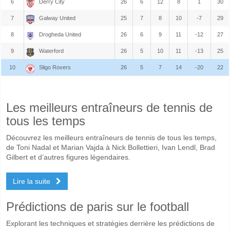
6
Derry City
26
6
12
8
1
30
7
Galway United
25
7
8
10
-7
29
8
Drogheda United
26
6
9
11
-12
27
9
Waterford
26
5
10
11
-13
25
10
Sligo Rovers
26
5
7
14
-20
22
Les meilleurs entraîneurs de tennis de
tous les temps
Découvrez les meilleurs entraîneurs de tennis de tous les temps,
de Toni Nadal et Marian Vajda à Nick Bollettieri, Ivan Lendl, Brad
Gilbert et d’autres figures légendaires.
Lire la suite
Prédictions de paris sur le football
Explorant les techniques et stratégies derrière les prédictions de