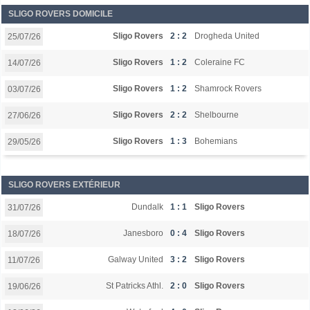
SLIGO ROVERS DOMICILE
Sligo Rovers
2 : 2
Drogheda United
25/07/26
Sligo Rovers
1 : 2
Coleraine FC
14/07/26
Sligo Rovers
1 : 2
Shamrock Rovers
03/07/26
Sligo Rovers
2 : 2
Shelbourne
27/06/26
Sligo Rovers
1 : 3
Bohemians
29/05/26
SLIGO ROVERS EXTÉRIEUR
Dundalk
1 : 1
Sligo Rovers
31/07/26
Janesboro
0 : 4
Sligo Rovers
18/07/26
Galway United
3 : 2
Sligo Rovers
11/07/26
St Patricks Athl.
2 : 0
Sligo Rovers
19/06/26