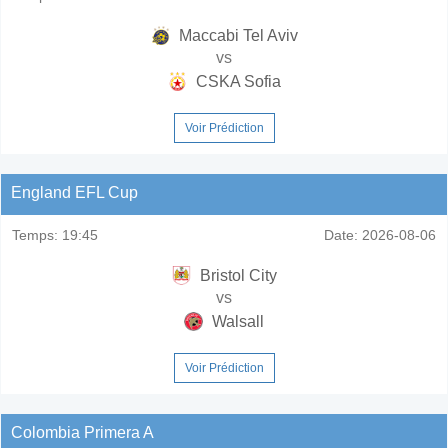
Maccabi Tel Aviv
vs
CSKA Sofia
Voir Prédiction
England EFL Cup
Temps:
19:45
Date:
2026-08-06
Bristol City
vs
Walsall
Voir Prédiction
Colombia Primera A