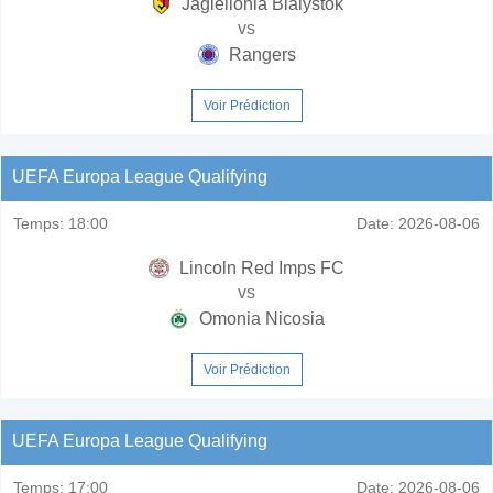
Jagiellonia Bialystok
vs
Rangers
Voir Prédiction
UEFA Europa League Qualifying
Temps:
18:00
Date:
2026-08-06
Lincoln Red Imps FC
vs
Omonia Nicosia
Voir Prédiction
UEFA Europa League Qualifying
Temps:
17:00
Date:
2026-08-06