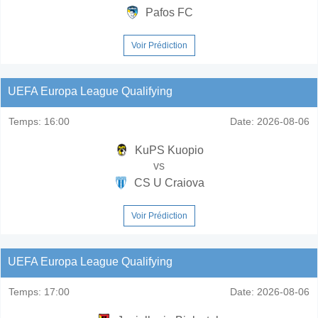
Pafos FC
Voir Prédiction
UEFA Europa League Qualifying
Temps:
16:00
Date:
2026-08-06
KuPS Kuopio
vs
CS U Craiova
Voir Prédiction
UEFA Europa League Qualifying
Temps:
17:00
Date:
2026-08-06