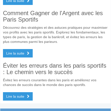
Lire la suite
Comment Gagner de l'Argent avec les
Paris Sportifs
Découvrez des stratégies et des astuces pratiques pour maximiser
vos profits avec les paris sportifs. Explorez les fondamentaux, les
types de paris, la gestion de la bankroll, et évitez les erreurs les
plus communes parmi les parieurs.
Lire la suite
Éviter les erreurs dans les paris sportifs
: Le chemin vers le succès
Évitez les erreurs courantes dans les paris et améliorez vos
chances de succès dans le monde des paris sportifs.
Lire la suite