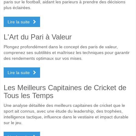
paris sur le football, aidant les parieurs à prendre des décisions
plus éclairées.
Lire la suite
L'Art du Pari à Valeur
Plongez profondément dans le concept des paris de valeur,
comprenez ses subtilités et maîtrisez les techniques pour garantir
des rendements optimaux sur vos mises.
Lire la suite
Les Meilleurs Capitaines de Cricket de
Tous les Temps
Une analyse détaillée des meilleurs capitaines de cricket que le
sport ait connus, avec une étude du leadership, des trophées,
intelligence tactique, influence dans le vestiaire et impact durable
sur le jeu.