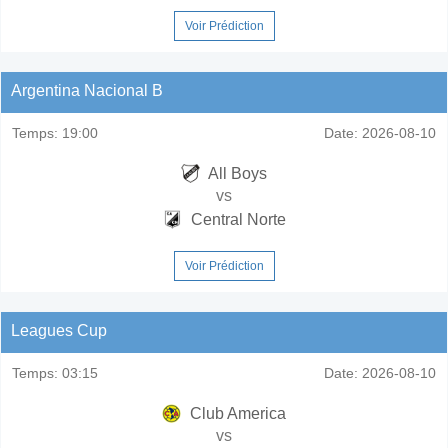
Voir Prédiction
Argentina Nacional B
Temps:
19:00
Date:
2026-08-10
All Boys
vs
Central Norte
Voir Prédiction
Leagues Cup
Temps:
03:15
Date:
2026-08-10
Club America
vs