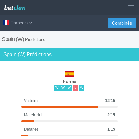
Français
Combinés
Spain (W)
Prédictions
Spain (W) Prédictions
Forme
W
W
W
L
W
Victoires
12/15
Match Nul
2/15
Défaites
1/15