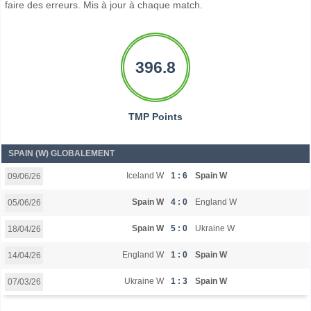
faire des erreurs. Mis à jour à chaque match.
396.8
TMP Points
SPAIN (W) GLOBALEMENT
Iceland W
1 : 6
Spain W
09/06/26
Spain W
4 : 0
England W
05/06/26
Spain W
5 : 0
Ukraine W
18/04/26
England W
1 : 0
Spain W
14/04/26
Ukraine W
1 : 3
Spain W
07/03/26