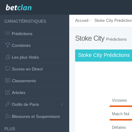
Accueil
Stoke City Prédictio
CARACTÉRISTIQUES
Prédictions
Stoke City
Prédictions
Combinés
Stoke City Prédictions
Les plus Votés
Scores en Direct
Classements
Articles
Victoires
Outils de Paris
Match Nul
Blessures et Suspensions
Défaites
PLUS