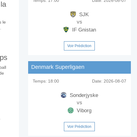
Temps:
17:00
Date:
2026-08-07
 la
SJK
vs
 le
.
IF Gnistan
Voir Prédiction
mps
Denmark Superligaen
all
 de
Temps:
18:00
Date:
2026-08-07
Sonderjyske
vs
Viborg
s
Voir Prédiction