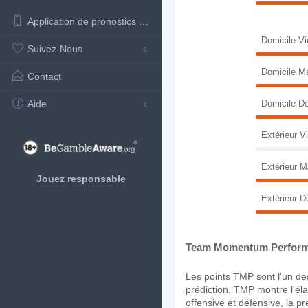
Application de pronostics de football
Domicile Vi
Suivez-Nous
Domicile M
Contact
Aide
Domicile Dé
Extérieur Vi
Extérieur M
Jouez responsable
Extérieur D
Team Momentum Perform
Les points TMP sont l'un des
prédiction. TMP montre l'élan
offensive et défensive, la p