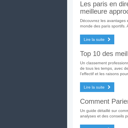
Les paris en dir
meilleure appro
Découvrez les avantages et
monde des paris sportifs.
Lire la suite
Top 10 des meil
Un classement professionn
de tous les temps, avec de
l’effectif et les raisons p
Lire la suite
Comment Parier 
Un guide détaillé sur comm
analyses et des conseils p