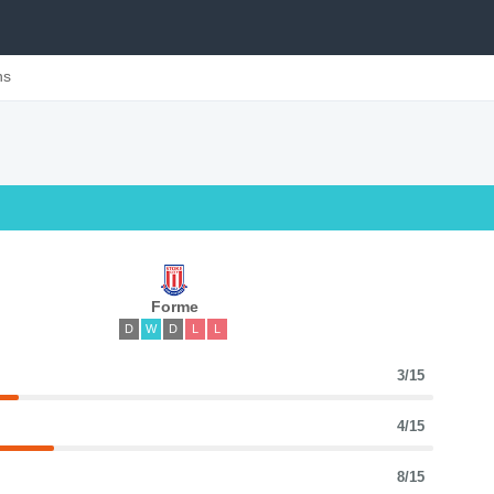
ns
Forme
D
W
D
L
L
3/15
4/15
8/15