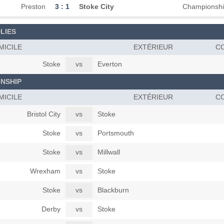
Preston
3 : 1
Stoke City
Championsh
LIES
MICILE
EXTÉRIEUR
CO
Stoke
vs
Everton
NSHIP
MICILE
EXTÉRIEUR
CO
Bristol City
vs
Stoke
Stoke
vs
Portsmouth
Stoke
vs
Millwall
Wrexham
vs
Stoke
Stoke
vs
Blackburn
Derby
vs
Stoke