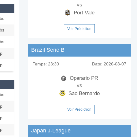
vs
Port Vale
ubs
Voir Prédiction
ubs
ubs
Brazil Serie B
ip
Temps:
23:30
Date:
2026-08-07
ip
Operario PR
vs
Sao Bernardo
ubs
ip
Voir Prédiction
ip
ip
Japan J-League