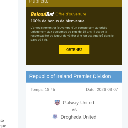
Publicité
Offre d'ouverture
100% de bonus de bienvenue
L'enregistrement et l'ouverture d'un compte sont autorisés
uniquement aux personnes de plus de 18 ans. Il est de la
responsabilité du joueur de vérifier si le jeu est autorisé dans le
pays où il vit.
OBTENEZ
Republic of Ireland Premier Division
Temps:
19:45
Date:
2026-08-07
Galway United
vs
Drogheda United
ité
aque