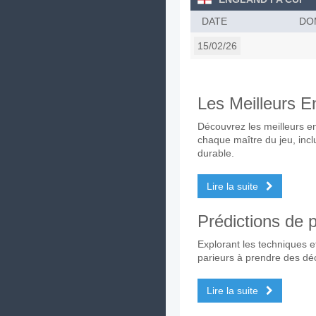
DATE
DO
15/02/26
Les Meilleurs E
Découvrez les meilleurs e
chaque maître du jeu, inclu
durable.
Lire la suite
Prédictions de p
Explorant les techniques et 
parieurs à prendre des déc
Lire la suite