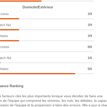
Domicile/Extérieur
ctoires
3/9
atch Nul
3/9
faites
3/9
ctoires
0/6
atch Nul
1/6
éfaites
5/6
ance Ranking
 facteurs clés les plus importants lorsque vous décidez de faire une
 de l'équipe qui comprend les victoires, les nuls, les défaites, la capac
ression de l'équipe et la propension à faire des erreurs. Mis à jour à ch