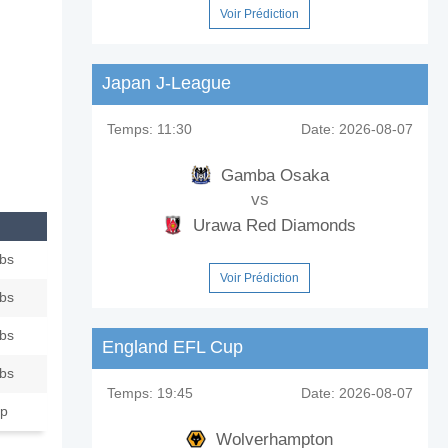
Voir Prédiction
Japan J-League
Temps:
11:30
Date:
2026-08-07
Gamba Osaka
vs
Urawa Red Diamonds
ubs
Voir Prédiction
ubs
ubs
England EFL Cup
ubs
Temps:
19:45
Date:
2026-08-07
ip
Wolverhampton