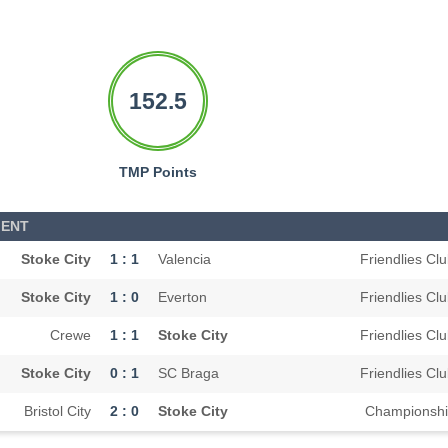
152.5
TMP Points
MENT
Stoke City
1 : 1
Valencia
Friendlies Cl
Stoke City
1 : 0
Everton
Friendlies Cl
Crewe
1 : 1
Stoke City
Friendlies Cl
Stoke City
0 : 1
SC Braga
Friendlies Cl
Bristol City
2 : 0
Stoke City
Championsh