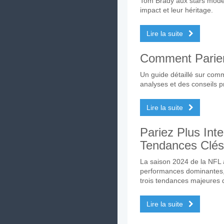
Tom Brady aux stars moder
impact et leur héritage.
Lire la suite
Comment Parier 
Un guide détaillé sur comm
analyses et des conseils p
Lire la suite
Pariez Plus Int
Tendances Clés 
La saison 2024 de la NFL a
performances dominantes, 
trois tendances majeures 
Lire la suite