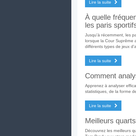
Lire la suite
À quelle fréque
les paris sportif
Jusqu'à récemment, les pari
lorsque la Cour Suprême a
différents types de jeux d'a
Lire la suite
Comment analyse
Apprenez à analyser effica
statistiques, de la forme d
Lire la suite
Meilleurs quarts
Découvrez les meilleurs q