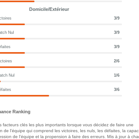
Domicile/Extérieur
ctoires
3/9
atch Nul
3/9
faites
3/9
ctoires
2/6
atch Nul
1/6
éfaites
3/6
ance Ranking
 facteurs clés les plus importants lorsque vous décidez de faire une
 de l'équipe qui comprend les victoires, les nuls, les défaites, la capac
ression de l'équipe et la propension à faire des erreurs. Mis à jour à ch