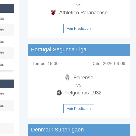
vs
Athletico Paranaense
ubs
Voir Prédiction
ubs
ubs
Portugal Segunda Liga
ubs
Temps:
15:30
Date:
2026-08-09
ubs
Feirense
vs
Felgueiras 1932
ubs
ubs
Voir Prédiction
Denmark Superligaen