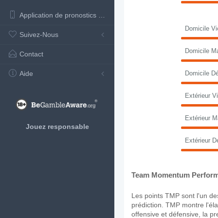
Application de pronostics de football
Domicile Vi
Suivez-Nous
Domicile M
Contact
Aide
Domicile Dé
Extérieur Vi
Extérieur M
Jouez responsable
Extérieur D
Team Momentum Perform
Les points TMP sont l'un des
prédiction. TMP montre l'élan
offensive et défensive, la p