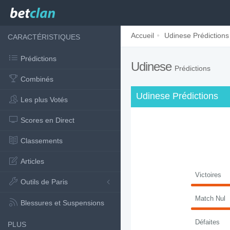
Accueil
Udinese Prédictions
CARACTÉRISTIQUES
Prédictions
Udinese
Prédictions
Combinés
Udinese Prédictions
Les plus Votés
Scores en Direct
Classements
Articles
Victoires
Outils de Paris
Match Nul
Blessures et Suspensions
Défaites
PLUS