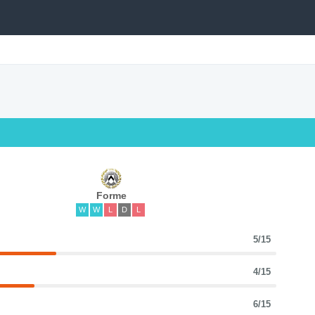
Forme
W
W
L
D
L
5/15
4/15
6/15