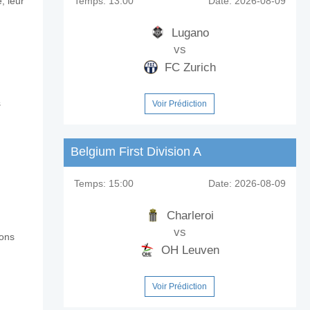
, leur
Temps:
13:00
Date:
2026-08-09
Lugano
vs
FC Zurich
s
Voir Prédiction
Belgium First Division A
Temps:
15:00
Date:
2026-08-09
Charleroi
vs
rons
OH Leuven
Voir Prédiction