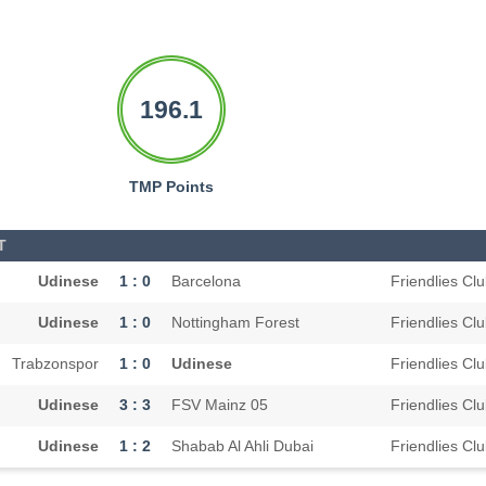
196.1
TMP Points
T
Udinese
1 : 0
Barcelona
Friendlies Cl
Udinese
1 : 0
Nottingham Forest
Friendlies Cl
Trabzonspor
1 : 0
Udinese
Friendlies Cl
Udinese
3 : 3
FSV Mainz 05
Friendlies Cl
Udinese
1 : 2
Shabab Al Ahli Dubai
Friendlies Cl