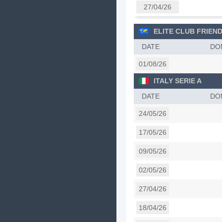
27/04/26
ELITE CLUB FRIEND
DATE
DO
01/08/26
ITALY SERIE A
DATE
DO
24/05/26
17/05/26
09/05/26
02/05/26
27/04/26
18/04/26