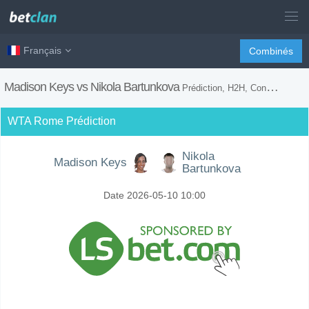
Français
Combinés
Madison Keys vs Nikola Bartunkova
Prédiction, H2H, Conseils de Paris et Prévision du Match
WTA Rome Prédiction
Nikola
Madison Keys
Bartunkova
Date 2026-05-10 10:00