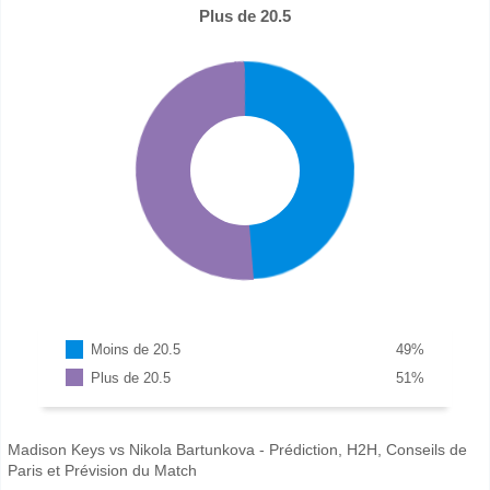
Plus de 20.5
Moins de 20.5
49
%
Plus de 20.5
51
%
Madison Keys vs Nikola Bartunkova - Prédiction, H2H, Conseils de
Paris et Prévision du Match