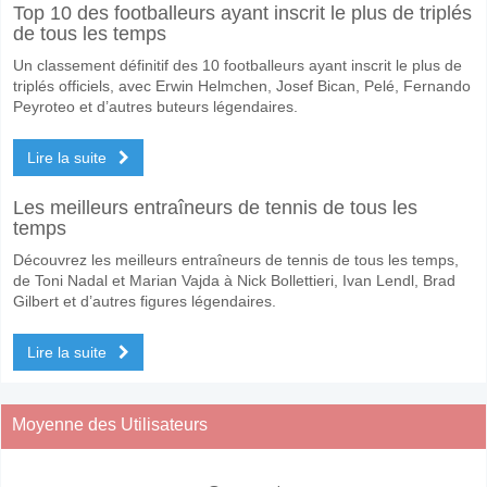
Top 10 des footballeurs ayant inscrit le plus de triplés
de tous les temps
Un classement définitif des 10 footballeurs ayant inscrit le plus de
triplés officiels, avec Erwin Helmchen, Josef Bican, Pelé, Fernando
Peyroteo et d’autres buteurs légendaires.
Lire la suite
Les meilleurs entraîneurs de tennis de tous les
temps
Découvrez les meilleurs entraîneurs de tennis de tous les temps,
de Toni Nadal et Marian Vajda à Nick Bollettieri, Ivan Lendl, Brad
Gilbert et d’autres figures légendaires.
Lire la suite
Moyenne des Utilisateurs