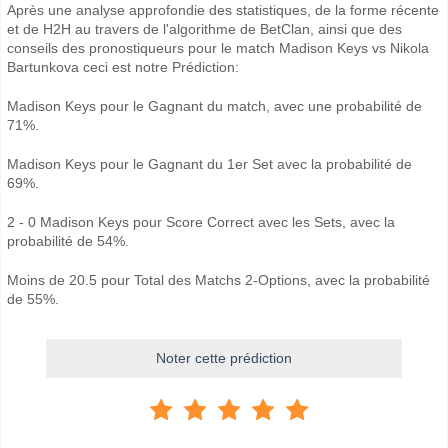
Après une analyse approfondie des statistiques, de la forme récente
et de H2H au travers de l'algorithme de BetClan, ainsi que des
conseils des pronostiqueurs pour le match Madison Keys vs Nikola
Bartunkova ceci est notre Prédiction:
Madison Keys pour le Gagnant du match, avec une probabilité de
71%.
Madison Keys pour le Gagnant du 1er Set avec la probabilité de
69%.
2 - 0 Madison Keys pour Score Correct avec les Sets, avec la
probabilité de 54%.
Moins de 20.5 pour Total des Matchs 2-Options, avec la probabilité
de 55%.
Noter cette prédiction