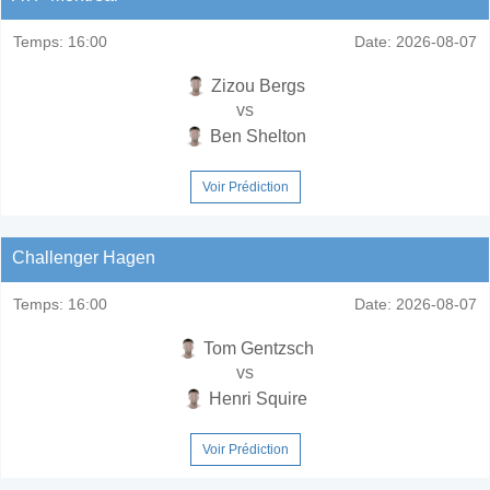
Temps:
16:00
Date:
2026-08-07
Zizou Bergs
vs
Ben Shelton
Voir Prédiction
Challenger Hagen
Temps:
16:00
Date:
2026-08-07
Tom Gentzsch
vs
Henri Squire
Voir Prédiction