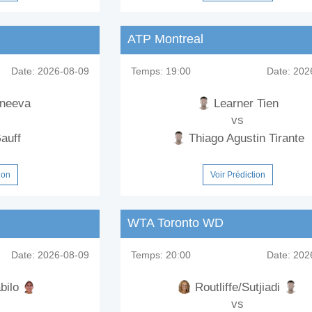
ATP Montreal
Date:
2026-08-09
Temps:
19:00
Date:
2026
rneeva
Learner Tien
vs
auff
Thiago Agustin Tirante
ion
Voir Prédiction
WTA Toronto WD
Date:
2026-08-09
Temps:
20:00
Date:
2026
bilo
Routliffe/Sutjiadi
vs