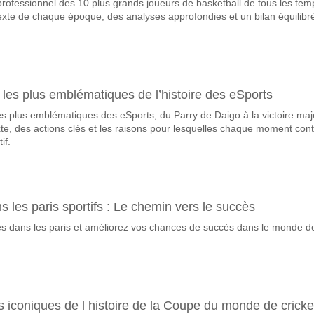
 professionnel des 10 plus grands joueurs de basketball de tous les tem
ntexte de chaque époque, des analyses approfondies et un bilan équilibr
es plus emblématiques de l’histoire des eSports
s plus emblématiques des eSports, du Parry de Daigo à la victoire ma
te, des actions clés et les raisons pour lesquelles chaque moment con
if.
ns les paris sportifs : Le chemin vers le succès
tes dans les paris et améliorez vos chances de succès dans le monde d
 iconiques de l histoire de la Coupe du monde de cricke