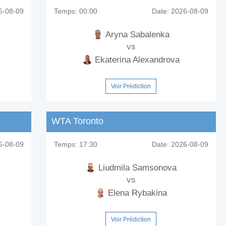
-08-09
Temps:
00:00
Date:
2026-08-09
Aryna Sabalenka
vs
Ekaterina Alexandrova
Voir Prédiction
WTA Toronto
-08-09
Temps:
17:30
Date:
2026-08-09
Liudmila Samsonova
vs
Elena Rybakina
Voir Prédiction