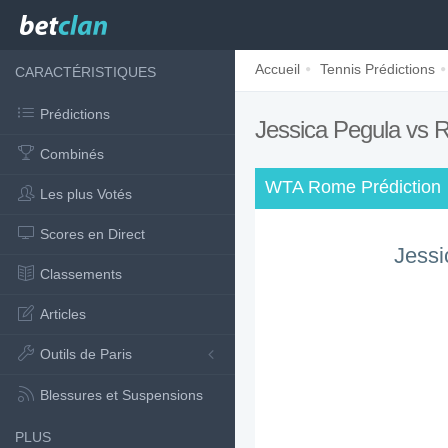
Accueil
Tennis Prédictions
CARACTÉRISTIQUES
Prédictions
Jessica Pegula vs
Combinés
WTA Rome Prédiction
Les plus Votés
Scores en Direct
Jessi
Classements
Articles
Outils de Paris
Blessures et Suspensions
PLUS