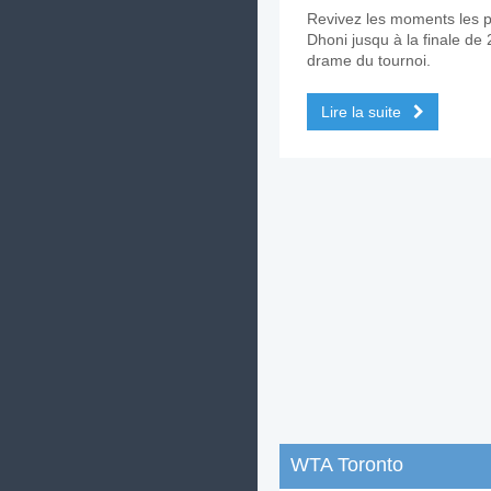
Revivez les moments les pl
Dhoni jusqu à la finale de
drame du tournoi.
Lire la suite
WTA Toronto