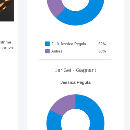
orithme
2 - 0 Jessica Pegula
62
%
asarova
Autres
38
%
1er Set - Gagnant
Jessica Pegula