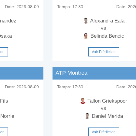
Date:
2026-08-09
Temps:
17:30
Date:
2026
rnandez
Alexandra Eala
vs
Osaka
Belinda Bencic
ion
Voir Prédiction
ATP Montreal
Date:
2026-08-09
Temps:
17:30
Date:
2026
Fils
Tallon Griekspoor
vs
Norrie
Daniel Merida
ion
Voir Prédiction