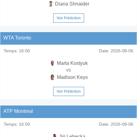
Diana Shnaider
Voir Prédiction
WTA Toronto
Temps:
16:00
Date:
2026-08-06
Marta Kostyuk
vs
Madison Keys
Voir Prédiction
ATP Montreal
Temps:
16:00
Date:
2026-08-06
Jiri Lehecka