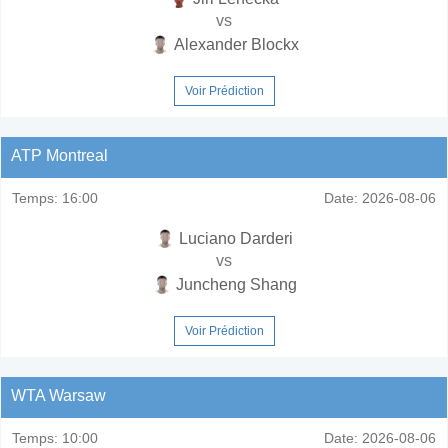
vs
Alexander Blockx
Voir Prédiction
ATP Montreal
Temps:
16:00
Date:
2026-08-06
Luciano Darderi
vs
Juncheng Shang
Voir Prédiction
WTA Warsaw
Temps:
10:00
Date:
2026-08-06