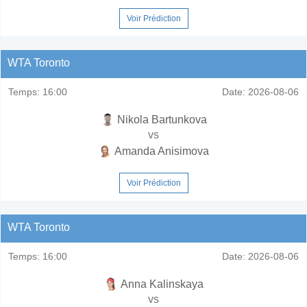
Voir Prédiction
WTA Toronto
Temps:
16:00
Date:
2026-08-06
Nikola Bartunkova
vs
Amanda Anisimova
Voir Prédiction
WTA Toronto
Temps:
16:00
Date:
2026-08-06
Anna Kalinskaya
vs