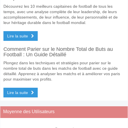
Découvrez les 10 meilleurs capitaines de football de tous les
temps, avec une analyse complète de leur leadership, de leurs
accomplissements, de leur influence, de leur personnalité et de
leur héritage durable dans le football mondial.
Lire la suite
Comment Parier sur le Nombre Total de Buts au
Football : Un Guide Détaillé
Plongez dans les techniques et stratégies pour parier sur le
nombre total de buts dans les matchs de football avec ce guide
détaillé. Apprenez à analyser les matchs et à améliorer vos paris
pour maximiser vos profits.
Lire la suite
Moyenne des Utilisateurs