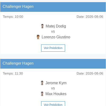
Challenger Hagen
Temps:
10:00
Date:
2026-08-06
Matej Dodig
vs
Lorenzo Giustino
Voir Prédiction
Challenger Hagen
Temps:
11:30
Date:
2026-08-06
Jerome Kym
vs
Max Houkes
Voir Prédiction