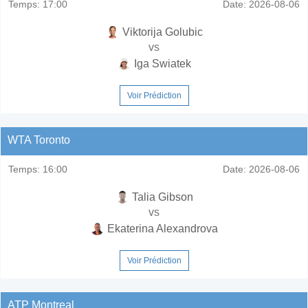
Temps:
17:00
Date:
2026-08-06
Viktorija Golubic
vs
Iga Swiatek
Voir Prédiction
WTA Toronto
Temps:
16:00
Date:
2026-08-06
Talia Gibson
vs
Ekaterina Alexandrova
Voir Prédiction
ATP Montreal