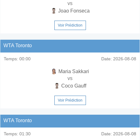
vs
Joao Fonseca
Voir Prédiction
WTA Toronto
Temps:
00:00
Date:
2026-08-08
Maria Sakkari
vs
Coco Gauff
Voir Prédiction
WTA Toronto
Temps:
01:30
Date:
2026-08-08