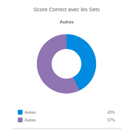
Score Correct avec les Sets
Autres
Autres
43
%
Autres
57
%