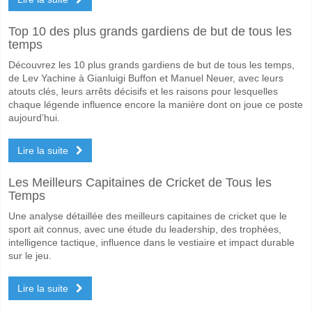
Top 10 des plus grands gardiens de but de tous les
temps
Découvrez les 10 plus grands gardiens de but de tous les temps,
de Lev Yachine à Gianluigi Buffon et Manuel Neuer, avec leurs
atouts clés, leurs arrêts décisifs et les raisons pour lesquelles
chaque légende influence encore la manière dont on joue ce poste
aujourd’hui.
Lire la suite
Les Meilleurs Capitaines de Cricket de Tous les
Temps
Une analyse détaillée des meilleurs capitaines de cricket que le
sport ait connus, avec une étude du leadership, des trophées,
intelligence tactique, influence dans le vestiaire et impact durable
sur le jeu.
Lire la suite