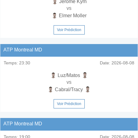
Jerome Kym
vs
Elmer Moller
Voir Prédiction
ATP Montreal MD
Temps:
23:30
Date:
2026-08-08
Luz/Matos
vs
Cabral/Tracy
Voir Prédiction
ATP Montreal MD
Temps:
19:00
Date:
2026-08-08