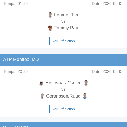
Temps:
01:30
Date:
2026-08-08
Learner Tien
vs
Tommy Paul
Voir Prédiction
ATP Montreal MD
Temps:
20:30
Date:
2026-08-08
Heliovaara/Patten
vs
Goransson/Ruud
Voir Prédiction