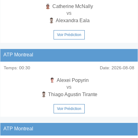
Catherine McNally
vs
Alexandra Eala
Voir Prédiction
ATP Montreal
Temps:
00:30
Date:
2026-08-08
Alexei Popyrin
vs
Thiago Agustin Tirante
Voir Prédiction
ATP Montreal