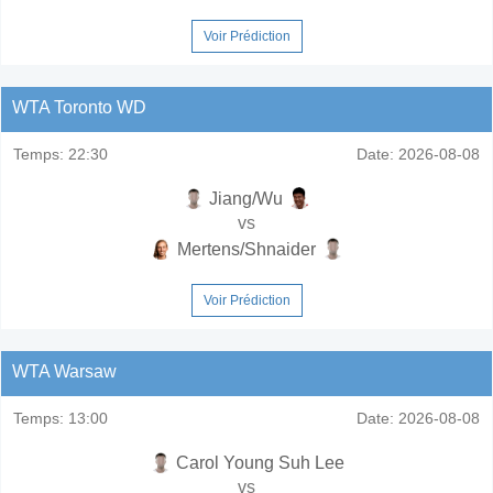
Voir Prédiction
WTA Toronto WD
Temps:
22:30
Date:
2026-08-08
Jiang/Wu
vs
Mertens/Shnaider
Voir Prédiction
WTA Warsaw
Temps:
13:00
Date:
2026-08-08
Carol Young Suh Lee
vs