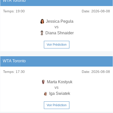
WTA Toronto
Temps:
19:00
Date:
2026-08-08
Jessica Pegula
vs
Diana Shnaider
Voir Prédiction
WTA Toronto
Temps:
17:30
Date:
2026-08-08
Marta Kostyuk
vs
Iga Swiatek
Voir Prédiction