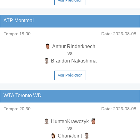
Voir Prédiction
ATP Montreal
Temps:
19:00
Date:
2026-08-08
Arthur Rinderknech
vs
Brandon Nakashima
Voir Prédiction
WTA Toronto WD
Temps:
20:30
Date:
2026-08-08
Hunter/Krawczyk
vs
Chan/Joint