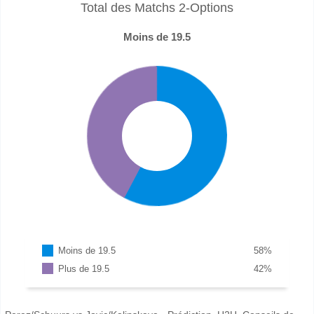
Total des Matchs 2-Options
Moins de 19.5
Moins de 19.5
58
%
Plus de 19.5
42
%