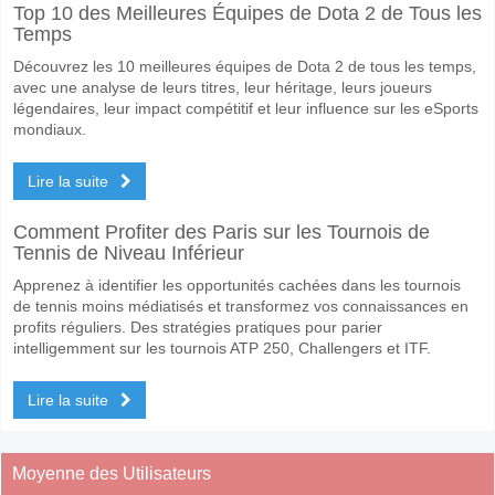
Top 10 des Meilleures Équipes de Dota 2 de Tous les
Temps
Découvrez les 10 meilleures équipes de Dota 2 de tous les temps,
avec une analyse de leurs titres, leur héritage, leurs joueurs
légendaires, leur impact compétitif et leur influence sur les eSports
mondiaux.
Lire la suite
Comment Profiter des Paris sur les Tournois de
Tennis de Niveau Inférieur
Apprenez à identifier les opportunités cachées dans les tournois
de tennis moins médiatisés et transformez vos connaissances en
profits réguliers. Des stratégies pratiques pour parier
intelligemment sur les tournois ATP 250, Challengers et ITF.
Lire la suite
Moyenne des Utilisateurs