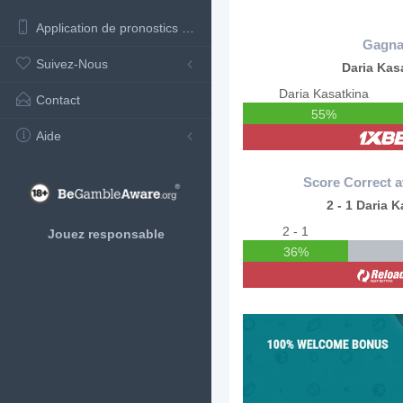
Application de pronostics de football
Gagna
Suivez-Nous
Daria Kas
Daria Kasatkina
Contact
55%
Aide
Score Correct a
2 - 1 Daria 
2 - 1
Jouez responsable
36%