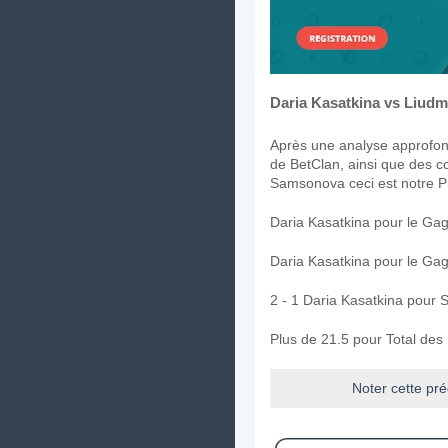
Daria Kasatkina vs Liudm
Après une analyse approfond
de BetClan, ainsi que des c
Samsonova ceci est notre Pr
Daria Kasatkina pour le Ga
Daria Kasatkina pour le Gag
2 - 1 Daria Kasatkina pour S
Plus de 21.5 pour Total des
Noter cette pré