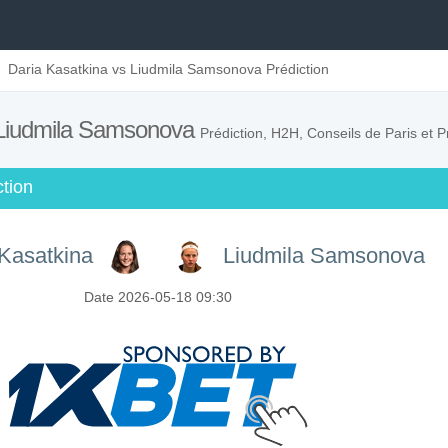
Daria Kasatkina vs Liudmila Samsonova Prédiction
 Liudmila Samsonova
Prédiction, H2H, Conseils de Paris et 
tion
 Kasatkina
Liudmila Samsonova
Date 2026-05-18 09:30