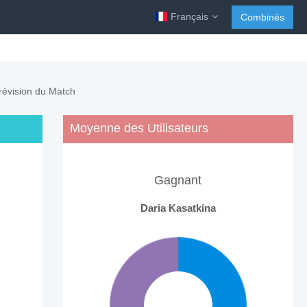
Français
Combinés
Prévision du Match
Moyenne des Utilisateurs
Gagnant
Daria Kasatkina