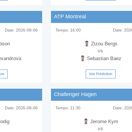
ATP Montreal
Date:
2026-08-06
Temps:
16:00
Date:
2026
ibson
Zizou Bergs
vs
exandrova
Sebastian Baez
ion
Voir Prédiction
Challenger Hagen
Date:
2026-08-06
Temps:
11:30
Date:
2026
odig
Jerome Kym
vs