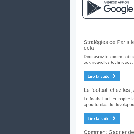
Facebook
Telegram
Instag
A quand le match ent
Stratégies de Paris 
Le match entre Daria Kasat
delà
Quelle est l'équipe f
Découvrez les secrets des 
Daria Kasatkina pour le Ga
aux nouvelles techniques,
Lire la suite
Le football chez les
Le football unit et inspire
opportunités de développ
Lire la suite
Comment Gagner de l'