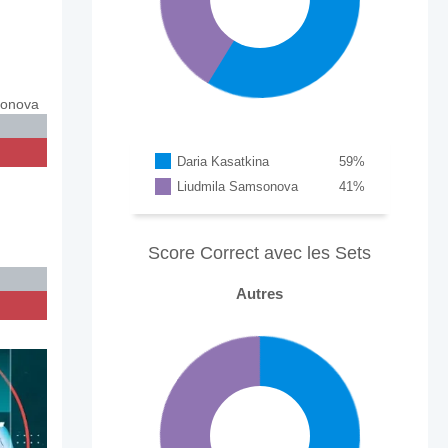
sonova
Daria Kasatkina
59
%
Liudmila Samsonova
41
%
Score Correct avec les Sets
Autres