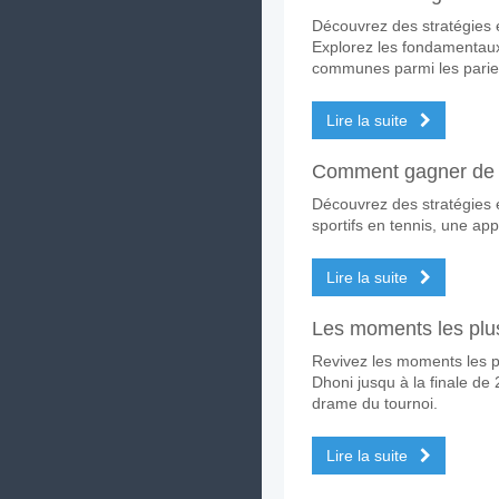
Découvrez des stratégies e
Explorez les fondamentaux, 
communes parmi les parie
Lire la suite
Comment gagner de l'
Découvrez des stratégies e
sportifs en tennis, une ap
Lire la suite
Les moments les plus
Revivez les moments les pl
Dhoni jusqu à la finale de
drame du tournoi.
Lire la suite