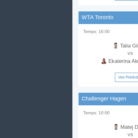
WTA Toronto
Temps:
16:00
Talia G
vs
Ekaterina Al
Voir Prédict
Challenger Hagen
Temps:
10:00
Matej D
vs