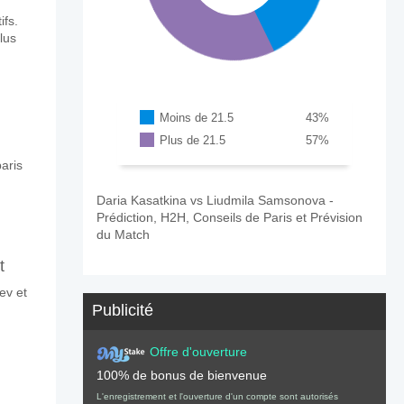
ifs.
lus
Moins de 21.5
43
%
Plus de 21.5
57
%
aris
Daria Kasatkina vs Liudmila Samsonova -
Prédiction, H2H, Conseils de Paris et Prévision
du Match
t
ev et
Publicité
Offre d'ouverture
100% de bonus de bienvenue
L'enregistrement et l'ouverture d'un compte sont autorisés