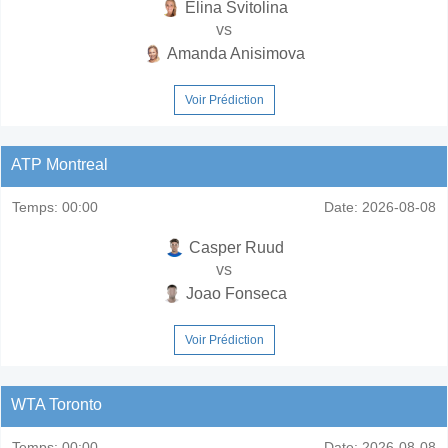
Elina Svitolina
vs
Amanda Anisimova
Voir Prédiction
ATP Montreal
Temps:
00:00
Date:
2026-08-08
Casper Ruud
vs
Joao Fonseca
Voir Prédiction
WTA Toronto
Temps:
00:00
Date:
2026-08-08