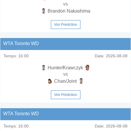
vs
Brandon Nakashima
Voir Prédiction
WTA Toronto WD
Temps:
16:00
Date:
2026-08-08
Hunter/Krawczyk
vs
Chan/Joint
Voir Prédiction
WTA Toronto WD
Temps:
16:00
Date:
2026-08-08