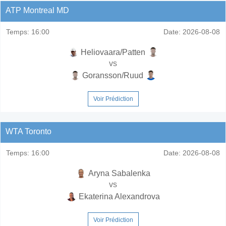
ATP Montreal MD
Temps:
16:00
Date:
2026-08-08
Heliovaara/Patten
vs
Goransson/Ruud
Voir Prédiction
WTA Toronto
Temps:
16:00
Date:
2026-08-08
Aryna Sabalenka
vs
Ekaterina Alexandrova
Voir Prédiction