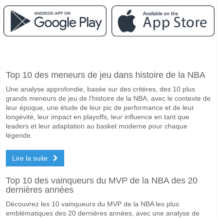
Facebook
Telegram
Instagram
A quand le match entre Yeonwoo Ku v Karolina Pliskov
Top 10 des meneurs de jeu dans histoire de la NBA
Le match entre Yeonwoo Ku v Karolina Pliskova 19 May 2026 09:00 U
Une analyse approfondie, basée sur des critères, des 10 plus
Quelle est l'équipe favorite pour gagner entre Yeonwoo 
grands meneurs de jeu de l’histoire de la NBA, avec le contexte de
Karolina Pliskova pour le Gagnant du match, avec une probabilité de
leur époque, une étude de leur pic de performance et de leur
longévité, leur impact en playoffs, leur influence en tant que
leaders et leur adaptation au basket moderne pour chaque
légende.
Lire la suite
Top 10 des vainqueurs du MVP de la NBA des 20
dernières années
Découvrez les 10 vainqueurs du MVP de la NBA les plus
emblématiques des 20 dernières années, avec une analyse de