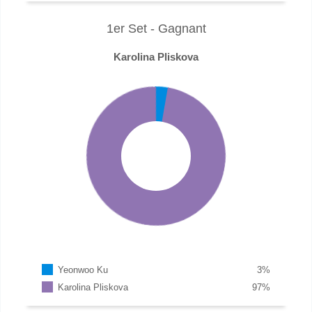
1er Set - Gagnant
Karolina Pliskova
Yeonwoo Ku
3
%
Karolina Pliskova
97
%