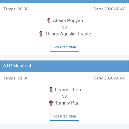
Temps:
00:30
Date:
2026-08-08
Alexei Popyrin
vs
Thiago Agustin Tirante
Voir Prédiction
ATP Montreal
Temps:
01:30
Date:
2026-08-08
Learner Tien
vs
Tommy Paul
Voir Prédiction