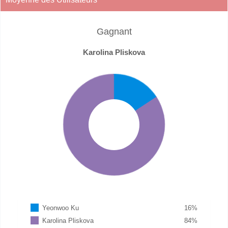
Gagnant
Karolina Pliskova
Yeonwoo Ku
16
%
Karolina Pliskova
84
%