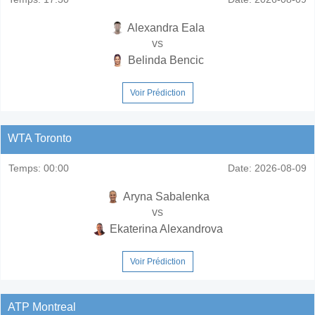
Alexandra Eala
vs
Belinda Bencic
Voir Prédiction
WTA Toronto
Temps:
00:00
Date:
2026-08-09
Aryna Sabalenka
vs
Ekaterina Alexandrova
Voir Prédiction
ATP Montreal