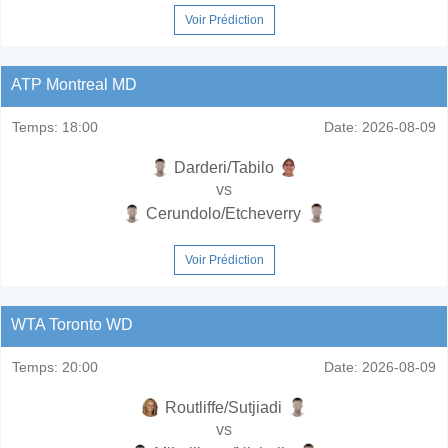
Voir Prédiction
ATP Montreal MD
Temps:
18:00
Date:
2026-08-09
Darderi/Tabilo
vs
Cerundolo/Etcheverry
Voir Prédiction
WTA Toronto WD
Temps:
20:00
Date:
2026-08-09
Routliffe/Sutjiadi
vs