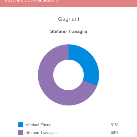
Gagnant
Stefano Travaglia
Michael Zheng
31
%
Stefano Travaglia
69
%