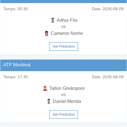
Temps:
00:30
Date:
2026-08-09
Arthur Fils
vs
Cameron Norrie
Voir Prédiction
ATP Montreal
Temps:
17:30
Date:
2026-08-09
Tallon Griekspoor
vs
Daniel Merida
Voir Prédiction