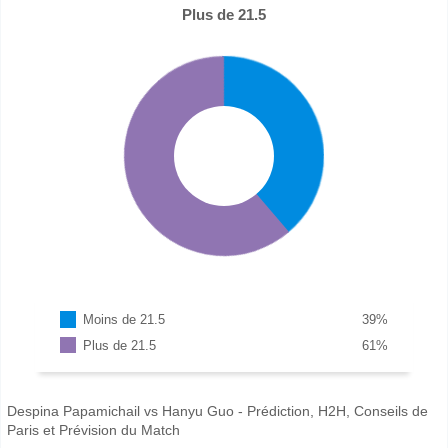
Plus de 21.5
Moins de 21.5
39
%
Plus de 21.5
61
%
Despina Papamichail vs Hanyu Guo - Prédiction, H2H, Conseils de
Paris et Prévision du Match