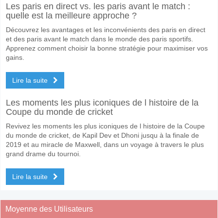
Les paris en direct vs. les paris avant le match :
quelle est la meilleure approche ?
Découvrez les avantages et les inconvénients des paris en direct
et des paris avant le match dans le monde des paris sportifs.
Apprenez comment choisir la bonne stratégie pour maximiser vos
gains.
Lire la suite
Les moments les plus iconiques de l histoire de la
Coupe du monde de cricket
Revivez les moments les plus iconiques de l histoire de la Coupe
du monde de cricket, de Kapil Dev et Dhoni jusqu à la finale de
2019 et au miracle de Maxwell, dans un voyage à travers le plus
grand drame du tournoi.
Lire la suite
Moyenne des Utilisateurs