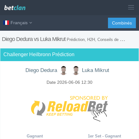
Français
Combinés
Diego Dedura vs Luka Mikrut
Prédiction, H2H, Conseils de Paris et Prévision du Match
Challenger Heilbronn Prédiction
Diego Dedura
Luka Mikrut
Date 2026-06-06 12:30
Gagnant
1er Set - Gagnant