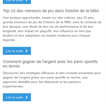
Top 10 des meneurs de jeu dans histoire de la NBA
Une analyse approfondie, basée sur des critères, des 10 plus
grands meneurs de jeu de l’histoire de la NBA, avec le contexte de
leur époque, une étude de leur pic de performance et de leur
longévité, leur impact en playoffs, leur influence en tant que
leaders et leur adaptation au basket moderne pour chaque
légende.
Lire la suite
Comment gagner de l'argent avec les paris sportifs
en tennis
Découvrez des stratégies efficaces et des conseils essentiels pour
gagner de l'argent grâce aux paris sportifs en tennis, une
approche détaillée pour les débutants et les parieurs
expérimentés.
Lire la suite