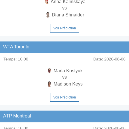
Anna Kalinskaya
vs
Diana Shnaider
Voir Prédiction
WTA Toronto
Temps:
16:00
Date:
2026-08-06
Marta Kostyuk
vs
Madison Keys
Voir Prédiction
ATP Montreal
Temps:
16:00
Date:
2026-08-06