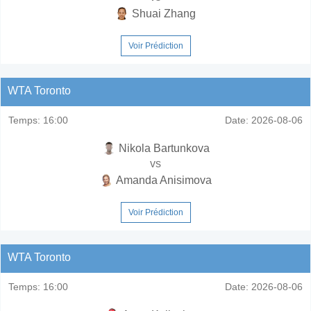
Shuai Zhang
Voir Prédiction
WTA Toronto
Temps:
16:00
Date:
2026-08-06
Nikola Bartunkova
vs
Amanda Anisimova
Voir Prédiction
WTA Toronto
Temps:
16:00
Date:
2026-08-06