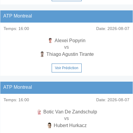
ATP Montreal
Temps:
16:00
Date:
2026-08-07
Alexei Popyrin
vs
Thiago Agustin Tirante
Voir Prédiction
ATP Montreal
Temps:
16:00
Date:
2026-08-07
Botic Van De Zandschulp
vs
Hubert Hurkacz