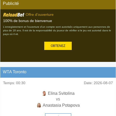
Publicité
Offre d'ouverture
100% de bonus de bienvenue
L'enregistrement et l'ouverture d'un compte sont autorisés uniquement aux personnes de
plus de 18 ans. Il est de la responsabilité du joueur de vérifier si le jeu est autorisé dans le
pays où il vit.
OBTENEZ
WTA Toronto
Temps:
00:30
Date:
2026-08-07
Elina Svitolina
vs
Anastasia Potapova