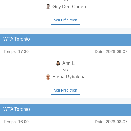
Guy Den Ouden
Voir Prédiction
WTA Toronto
Temps:
17:30
Date:
2026-08-07
Ann Li
vs
Elena Rybakina
Voir Prédiction
WTA Toronto
Temps:
16:00
Date:
2026-08-07