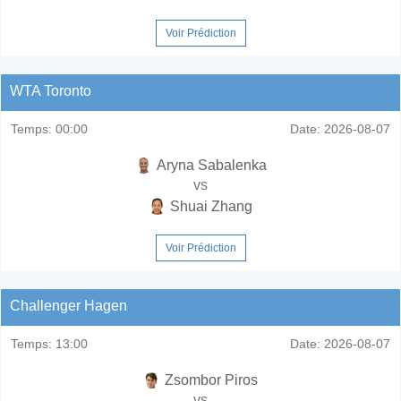
Voir Prédiction
WTA Toronto
Temps:
00:00
Date:
2026-08-07
Aryna Sabalenka
vs
Shuai Zhang
Voir Prédiction
Challenger Hagen
Temps:
13:00
Date:
2026-08-07
Zsombor Piros
vs