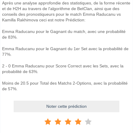
Après une analyse approfondie des statistiques, de la forme récente
et de H2H au travers de l'algorithme de BetClan, ainsi que des
conseils des pronostiqueurs pour le match Emma Raducanu vs
Kamilla Rakhimova ceci est notre Prédiction:
Emma Raducanu pour le Gagnant du match, avec une probabilité
de 83%.
Emma Raducanu pour le Gagnant du 1er Set avec la probabilité de
77%.
2 - 0 Emma Raducanu pour Score Correct avec les Sets, avec la
probabilité de 63%.
Moins de 20.5 pour Total des Matchs 2-Options, avec la probabilité
de 57%.
Noter cette prédiction