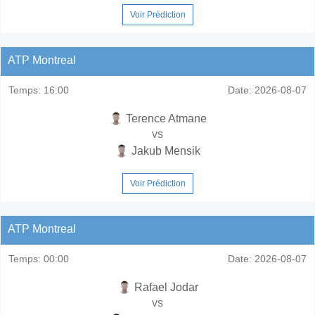
Voir Prédiction
ATP Montreal
Temps:
16:00
Date:
2026-08-07
Terence Atmane
vs
Jakub Mensik
Voir Prédiction
ATP Montreal
Temps:
00:00
Date:
2026-08-07
Rafael Jodar
vs