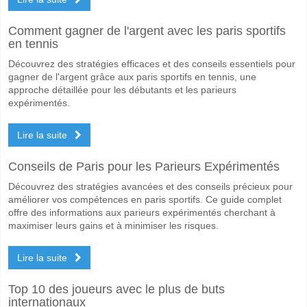
Comment gagner de l'argent avec les paris sportifs
en tennis
Découvrez des stratégies efficaces et des conseils essentiels pour
gagner de l'argent grâce aux paris sportifs en tennis, une
approche détaillée pour les débutants et les parieurs
expérimentés.
Lire la suite
Conseils de Paris pour les Parieurs Expérimentés
Découvrez des stratégies avancées et des conseils précieux pour
améliorer vos compétences en paris sportifs. Ce guide complet
offre des informations aux parieurs expérimentés cherchant à
maximiser leurs gains et à minimiser les risques.
Lire la suite
Top 10 des joueurs avec le plus de buts
internationaux