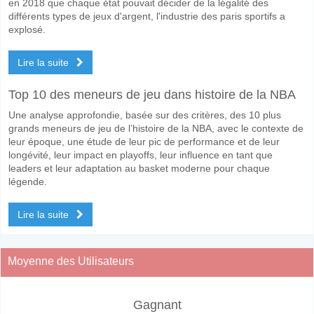
en 2018 que chaque état pouvait décider de la légalité des
différents types de jeux d'argent, l'industrie des paris sportifs a
explosé.
Lire la suite
Top 10 des meneurs de jeu dans histoire de la NBA
Une analyse approfondie, basée sur des critères, des 10 plus
grands meneurs de jeu de l’histoire de la NBA, avec le contexte de
leur époque, une étude de leur pic de performance et de leur
longévité, leur impact en playoffs, leur influence en tant que
leaders et leur adaptation au basket moderne pour chaque
légende.
Lire la suite
Moyenne des Utilisateurs
Gagnant