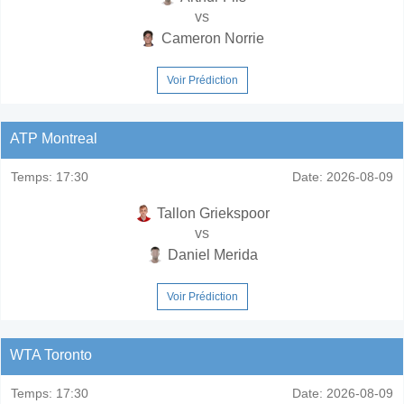
vs
Cameron Norrie
Voir Prédiction
ATP Montreal
Temps:
17:30
Date:
2026-08-09
Tallon Griekspoor
vs
Daniel Merida
Voir Prédiction
WTA Toronto
Temps:
17:30
Date:
2026-08-09