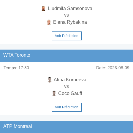
Liudmila Samsonova
vs
Elena Rybakina
Voir Prédiction
WTA Toronto
Temps:
17:30
Date:
2026-08-09
Alina Korneeva
vs
Coco Gauff
Voir Prédiction
ATP Montreal