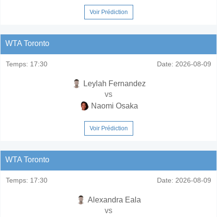
Voir Prédiction
WTA Toronto
Temps:
17:30
Date:
2026-08-09
Leylah Fernandez
vs
Naomi Osaka
Voir Prédiction
WTA Toronto
Temps:
17:30
Date:
2026-08-09
Alexandra Eala
vs