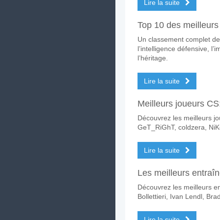
Lire la suite
Top 10 des meilleurs 
Un classement complet des 
l’intelligence défensive, l’
l’héritage.
Lire la suite
Meilleurs joueurs C
Découvrez les meilleurs 
GeT_RiGhT, coldzera, NiKo
Lire la suite
Les meilleurs entraî
Découvrez les meilleurs en
Bollettieri, Ivan Lendl, Bra
Lire la suite