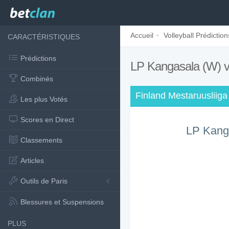
Accueil
Volleyball Prédiction
CARACTÉRISTIQUES
Prédictions
LP Kangasala (W) v
Combinés
Finland Mestaruusliig
Les plus Votés
Scores en Direct
LP Kang
Classements
Articles
Outils de Paris
Blessures et Suspensions
PLUS