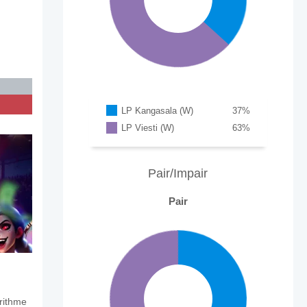
LP Kangasala (W)
37
%
LP Viesti (W)
63
%
Pair/Impair
Pair
orithme