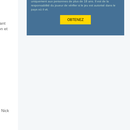
uniquement aux personnes de plus de 18 ans. Il est de la
responsabilité du joueur de vérifier si le jeu est autorisé dans le
pays où il vit.
OBTENEZ
sant
on et
 Nick