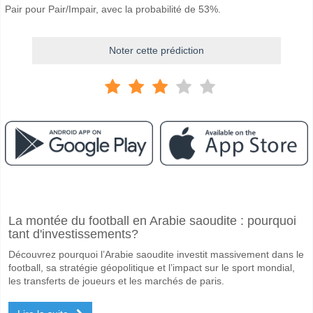
Pair pour Pair/Impair, avec la probabilité de 53%.
Noter cette prédiction
Facebook
Telegram
Instagram
A quand le match entre Rzeszow (W) v Budowlani Lodz
La montée du football en Arabie saoudite : pourquoi
Le match entre Rzeszow (W) v Budowlani Lodz (W) 15 April 2026 16:3
tant d'investissements?
Quelle est l'équipe favorite pour gagner entre Rzeszo
Découvrez pourquoi l’Arabie saoudite investit massivement dans le
Rzeszow (W) pour le Gagnant du match, avec une probabilité de 27%
football, sa stratégie géopolitique et l’impact sur le sport mondial,
les transferts de joueurs et les marchés de paris.