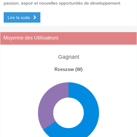
passion, espoir et nouvelles opportunités de développement.
Lire la suite
Moyenne des Utilisateurs
Gagnant
Rzeszow (W)