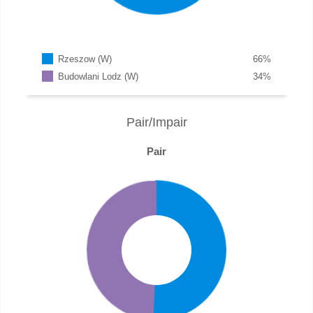
Rzeszow (W)
66
%
Budowlani Lodz (W)
34
%
Pair/Impair
Pair