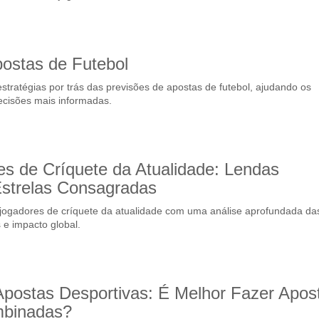
postas de Futebol
stratégias por trás das previsões de apostas de futebol, ajudando os
cisões mais informadas.
s de Críquete da Atualidade: Lendas
strelas Consagradas
jogadores de críquete da atualidade com uma análise aprofundada da
s e impacto global.
Apostas Desportivas: É Melhor Fazer Apos
mbinadas?