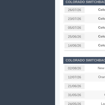
COLORADO SWITCHBAC
Col
26/07/26
Col
23/07/26
Col
05/07/26
Col
25/06/26
Col
14/06/26
COLORADO SWITCHBACK
New 
02/08/26
Ora
12/07/26
21/06/26
31/05/26
La
24/05/26