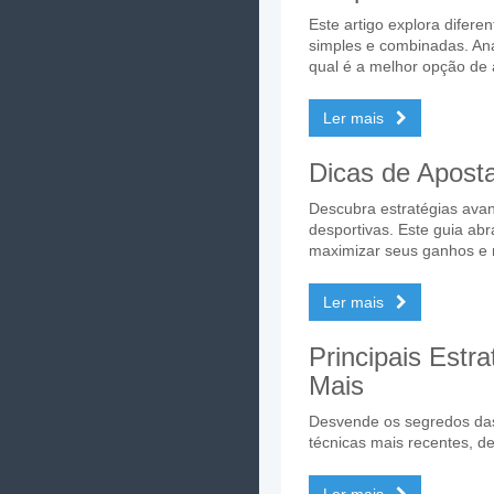
Este artigo explora difere
simples e combinadas. Anal
qual é a melhor opção de 
Ler mais
Dicas de Apost
Descubra estratégias avan
desportivas. Este guia ab
maximizar seus ganhos e m
Ler mais
Principais Estr
Mais
Desvende os segredos das 
técnicas mais recentes, d
Ler mais