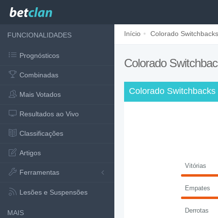
Início
Colorado Switchbacks
FUNCIONALIDADES
Prognósticos
Colorado Switchba
Combinadas
Colorado Switchbacks
Mais Votados
Resultados ao Vivo
Classificações
Artigos
Vitórias
Ferramentas
Empates
Lesões e Suspensões
Derrotas
MAIS