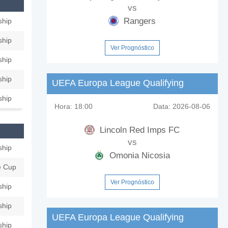
vs
Rangers
ship
ship
Ver Prognóstico
ship
ship
UEFA Europa League Qualifying
ship
Hora:
18:00
Data:
2026-08-06
Lincoln Red Imps FC
vs
ship
Omonia Nicosia
e Cup
Ver Prognóstico
ship
ship
UEFA Europa League Qualifying
ship