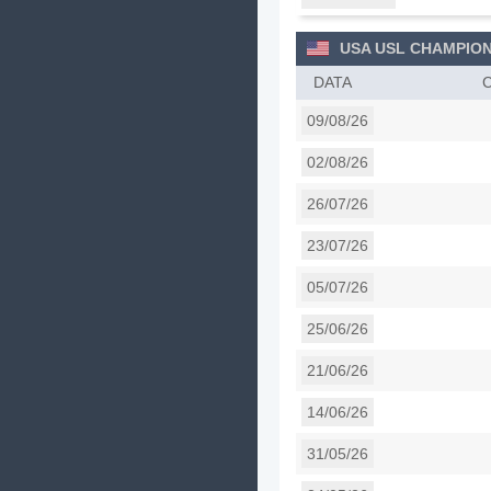
USA USL CHAMPION
DATA
09/08/26
02/08/26
26/07/26
23/07/26
05/07/26
25/06/26
21/06/26
14/06/26
31/05/26