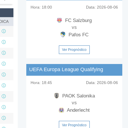
Hora:
18:00
Data:
2026-08-06
FC Salzburg
DICA
vs
Pafos FC
Ver Prognóstico
UEFA Europa League Qualifying
Hora:
18:45
Data:
2026-08-06
PAOK Salonika
vs
Anderlecht
Ver Prognóstico