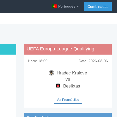
Português
Combinadas
UEFA Europa League Qualifying
Hora:
18:00
Data:
2026-08-06
Hradec Kralove
vs
Besiktas
Ver Prognóstico