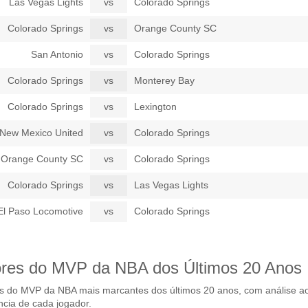
Las Vegas Lights
vs
Colorado Springs
Colorado Springs
vs
Orange County SC
San Antonio
vs
Colorado Springs
Colorado Springs
vs
Monterey Bay
Colorado Springs
vs
Lexington
New Mexico United
vs
Colorado Springs
Orange County SC
vs
Colorado Springs
Colorado Springs
vs
Las Vegas Lights
El Paso Locomotive
vs
Colorado Springs
res do MVP da NBA dos Últimos 20 Anos
 do MVP da NBA mais marcantes dos últimos 20 anos, com análise a
ncia de cada jogador.