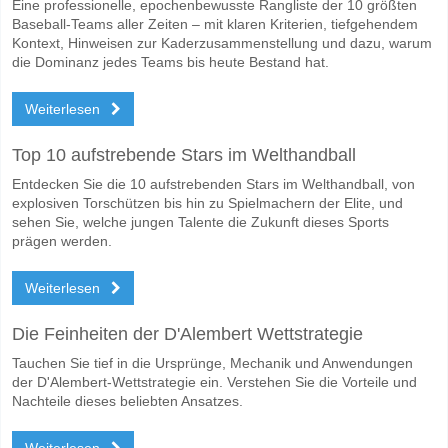
Eine professionelle, epochenbewusste Rangliste der 10 größten
Baseball-Teams aller Zeiten – mit klaren Kriterien, tiefgehendem
Kontext, Hinweisen zur Kaderzusammenstellung und dazu, warum
die Dominanz jedes Teams bis heute Bestand hat.
Weiterlesen
Top 10 aufstrebende Stars im Welthandball
Entdecken Sie die 10 aufstrebenden Stars im Welthandball, von
explosiven Torschützen bis hin zu Spielmachern der Elite, und
sehen Sie, welche jungen Talente die Zukunft dieses Sports
prägen werden.
Weiterlesen
Die Feinheiten der D'Alembert Wettstrategie
Tauchen Sie tief in die Ursprünge, Mechanik und Anwendungen
der D'Alembert-Wettstrategie ein. Verstehen Sie die Vorteile und
Nachteile dieses beliebten Ansatzes.
Weiterlesen