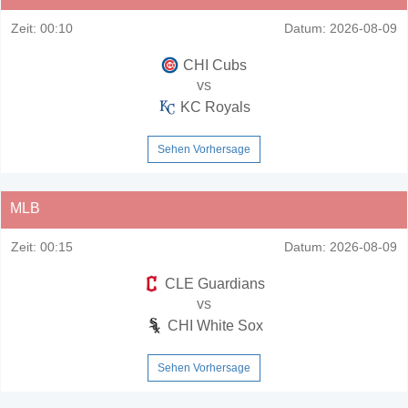
Zeit:
00:10
Datum:
2026-08-09
CHI Cubs
vs
KC Royals
Sehen Vorhersage
MLB
Zeit:
00:15
Datum:
2026-08-09
CLE Guardians
vs
CHI White Sox
Sehen Vorhersage