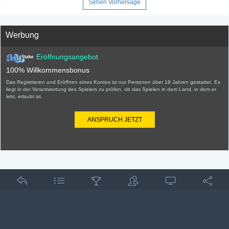
Sehen Vorhersage
Werbung
Eröffnungsangebot
100% Willkommensbonus
Das Registrieren und Eröffnen eines Kontos ist nur Personen über 18 Jahren gestattet. Es
liegt in der Verantwortung des Spielers zu prüfen, ob das Spielen in dem Land, in dem er
lebt, erlaubt ist.
ANSPRUCH JETZT