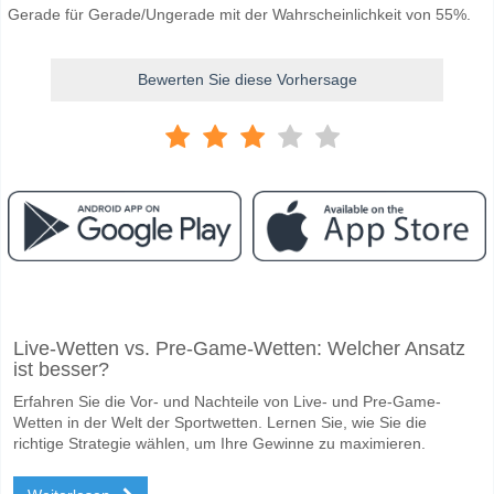
Gerade für Gerade/Ungerade mit der Wahrscheinlichkeit von 55%.
Bewerten Sie diese Vorhersage
Facebook
Telegram
Instagram
Wann ist das Spiel zwischen LA Angels v TOR Blue Jay
Live-Wetten vs. Pre-Game-Wetten: Welcher Ansatz
Das Spiel zwischen LA Angels v TOR Blue Jays 09 May 2026 00:07 UK
ist besser?
Wer ist das Lieblingsteam, zwischen dem zu gewinnen 
Erfahren Sie die Vor- und Nachteile von Live- und Pre-Game-
TOR Blue Jays für den Gewinner den Spiel, mit einer Wahrscheinlichk
Wetten in der Welt der Sportwetten. Lernen Sie, wie Sie die
richtige Strategie wählen, um Ihre Gewinne zu maximieren.