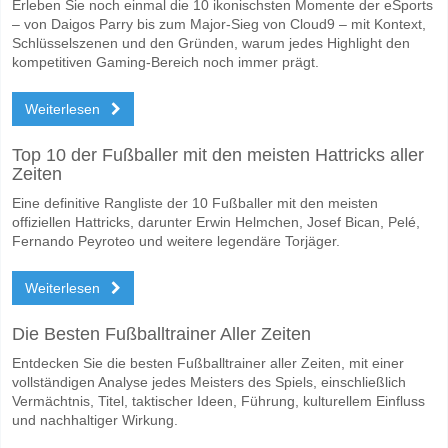
Erleben Sie noch einmal die 10 ikonischsten Momente der eSports
– von Daigos Parry bis zum Major-Sieg von Cloud9 – mit Kontext,
Schlüsselszenen und den Gründen, warum jedes Highlight den
kompetitiven Gaming-Bereich noch immer prägt.
Weiterlesen
Top 10 der Fußballer mit den meisten Hattricks aller
Zeiten
Eine definitive Rangliste der 10 Fußballer mit den meisten
offiziellen Hattricks, darunter Erwin Helmchen, Josef Bican, Pelé,
Fernando Peyroteo und weitere legendäre Torjäger.
Weiterlesen
Die Besten Fußballtrainer Aller Zeiten
Entdecken Sie die besten Fußballtrainer aller Zeiten, mit einer
vollständigen Analyse jedes Meisters des Spiels, einschließlich
Vermächtnis, Titel, taktischer Ideen, Führung, kulturellem Einfluss
und nachhaltiger Wirkung.