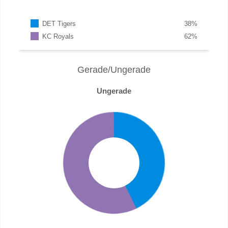
DET Tigers
38
%
KC Royals
62
%
Gerade/Ungerade
Ungerade