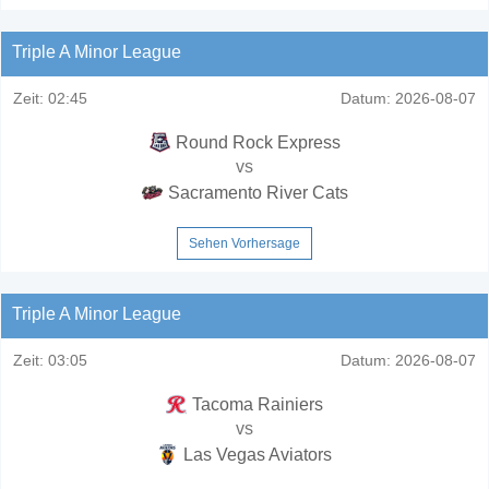
Triple A Minor League
Zeit:
02:45
Datum:
2026-08-07
Round Rock Express
vs
Sacramento River Cats
Sehen Vorhersage
Triple A Minor League
Zeit:
03:05
Datum:
2026-08-07
Tacoma Rainiers
vs
Las Vegas Aviators