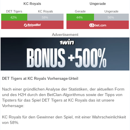
KC Royals
Ungerade
DET Tigers
KC Royals
Gerade
Ungerade
42%
58%
44%
56%
Advertisement
DET Tigers at KC Royals Vorhersage-Urteil
Nach einer gründlichen Analyse der Statistiken, der aktuellen Form
und des H2H durch den BetClan-Algorithmus sowie der Tipps von
Tipsters für das Spiel DET Tigers at KC Royals das ist unsere
Vorhersage:
KC Royals für den Gewinner den Spiel, mit einer Wahrscheinlichkeit
von 58%.