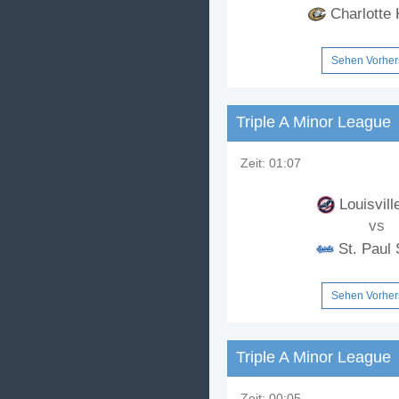
Charlotte 
Sehen Vorhe
Triple A Minor League
Zeit:
01:07
Louisvill
vs
St. Paul 
Sehen Vorhe
Triple A Minor League
Zeit:
00:05