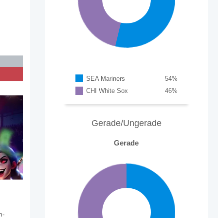
SEA Mariners
54
%
CHI White Sox
46
%
Gerade/Ungerade
Gerade
n-