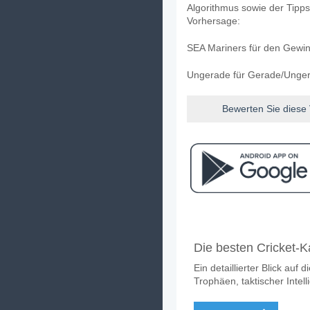
Algorithmus sowie der Tipps
Vorhersage:
SEA Mariners für den Gewinn
Ungerade für Gerade/Ungera
Bewerten Sie diese
Facebook
Telegram
Instag
Wann ist das Spiel z
Die besten Cricket-K
Das Spiel zwischen SEA Mar
Ein detaillierter Blick au
Wer ist das Liebling
Trophäen, taktischer Intell
SEA Mariners für den Gewinn