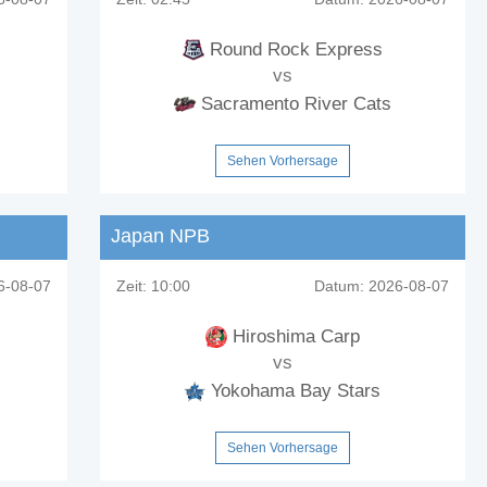
Round Rock Express
vs
Sacramento River Cats
Sehen Vorhersage
Japan NPB
-08-07
Zeit:
10:00
Datum:
2026-08-07
Hiroshima Carp
vs
Yokohama Bay Stars
Sehen Vorhersage