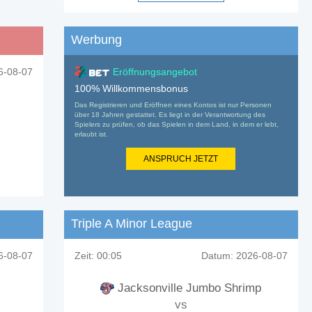
Werbung
-08-07
Eröffnungsangebot
100% Willkommensbonus
Das Registrieren und Eröffnen eines Kontos ist nur Personen
über 18 Jahren gestattet. Es liegt in der Verantwortung des
Spielers zu prüfen, ob das Spielen in dem Land, in dem er lebt,
erlaubt ist.
ANSPRUCH JETZT
Triple A Minor League
-08-07
Zeit:
00:05
Datum:
2026-08-07
Jacksonville Jumbo Shrimp
vs