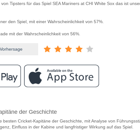
 von Tipsters für das Spiel SEA Mariners at CHI White Sox das ist unse
er den Spiel, mit einer Wahrscheinlichkeit von 57%.
de mit der Wahrscheinlichkeit von 56%.
 Vorhersage
ram
wischen SEA Mariners v CHI White Sox?
apitäne der Geschichte
iners v CHI White Sox 09 May 2026 00:40 UK time.
f die besten Cricket-Kapitäne der Geschichte, mit Analyse von Führungsst
steam, zwischen dem zu gewinnen ist SEA Mariners v CH
igenz, Einfluss in der Kabine und langfristiger Wirkung auf das Spiel.
er den Spiel, mit einer Wahrscheinlichkeit von 43%