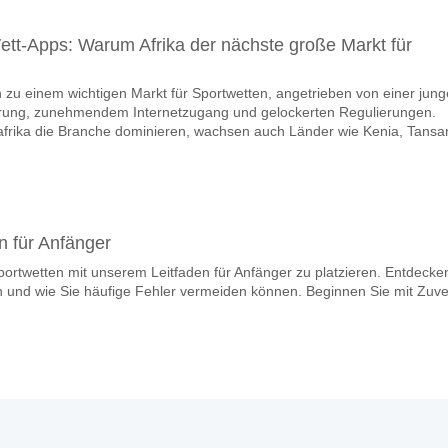
ett-Apps: Warum Afrika der nächste große Markt für
ch zu einem wichtigen Markt für Sportwetten, angetrieben von einer jung
erung, zunehmendem Internetzugang und gelockerten Regulierungen.
frika die Branche dominieren, wachsen auch Länder wie Kenia, Tansa
n für Anfänger
portwetten mit unserem Leitfaden für Anfänger zu platzieren. Entdecke
n und wie Sie häufige Fehler vermeiden können. Beginnen Sie mit Zuve