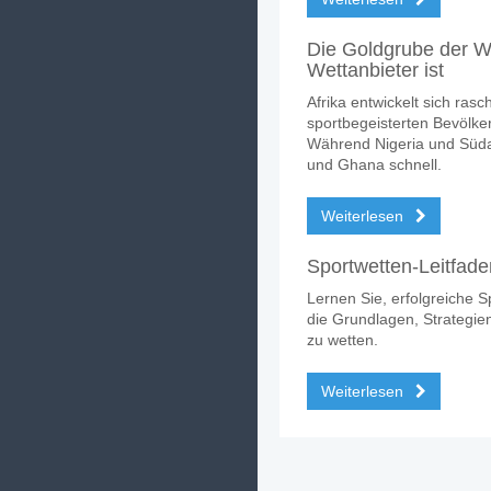
Die Goldgrube der W
Wettanbieter ist
Afrika entwickelt sich ras
sportbegeisterten Bevölk
Während Nigeria und Süda
und Ghana schnell.
Weiterlesen
Sportwetten-Leitfade
Lernen Sie, erfolgreiche S
die Grundlagen, Strategie
zu wetten.
Weiterlesen