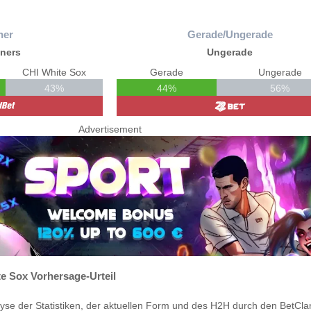
ner
Gerade/Ungerade
iners
Ungerade
CHI White Sox
Gerade
Ungerade
43%
44%
56%
Advertisement
e Sox Vorhersage-Urteil
yse der Statistiken, der aktuellen Form und des H2H durch den BetCla