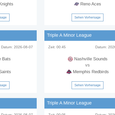
Knights
Reno Aces
rsage
Sehen Vorhersage
Triple A Minor League
Datum:
2026-08-07
Zeit:
00:45
Datum:
2026
e Bats
Nashville Sounds
vs
Saints
Memphis Redbirds
rsage
Sehen Vorhersage
Triple A Minor League
Datum:
2026-08-07
Zeit:
00:05
Datum:
2026