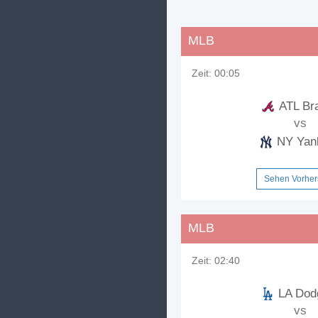
MLB
Zeit:
00:05
ATL Br
vs
NY Yan
Sehen Vorhe
MLB
Zeit:
02:40
LA Dod
vs