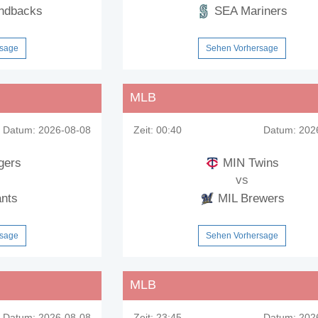
ndbacks
SEA Mariners
rsage
Sehen Vorhersage
MLB
Datum:
2026-08-08
Zeit:
00:40
Datum:
2026
gers
MIN Twins
vs
ants
MIL Brewers
rsage
Sehen Vorhersage
MLB
Datum:
2026-08-08
Zeit:
23:45
Datum:
2026