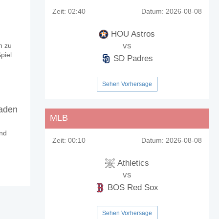
Zeit:
02:40
Datum:
2026-08-08
HOU Astros
vs
n zu
piel
SD Padres
Sehen Vorhersage
faden
MLB
und
Zeit:
00:10
Datum:
2026-08-08
Athletics
vs
BOS Red Sox
Sehen Vorhersage