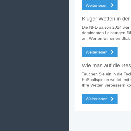
Weiterlesen
Klüger Wetten in der
Die NFL-Saison 2024 war a
dominanten Leistungen fühl
an. Werfen wir einen Blick
Weiterlesen
Wie man auf die Gesam
Tauchen Sie ein in die Te
Fußballspielen wettet, mit
Ihre Wetten verbessern k
Weiterlesen