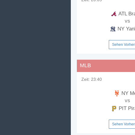
ATL Br
vs
NY Yan
Sehen Vorhe
MLB
Zeit:
23:40
NY M
vs
PIT Pir
Sehen Vorhe