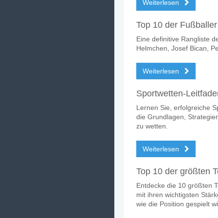
Weiterlesen
Top 10 der Fußballer 
Eine definitive Rangliste d
Helmchen, Josef Bican, Pe
Weiterlesen
Sportwetten-Leitfade
Lernen Sie, erfolgreiche S
die Grundlagen, Strategie
zu wetten.
Weiterlesen
Top 10 der größten To
Entdecke die 10 größten To
mit ihren wichtigsten Stä
wie die Position gespielt wi