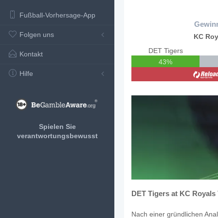
Fußball-Vorhersage-App
Gewin
Folgen uns
KC Roy
DET Tigers
Kontakt
43%
Hilfe
Spielen Sie
verantwortungsbewusst
DET Tigers at KC Royals 
Nach einer gründlichen Anal