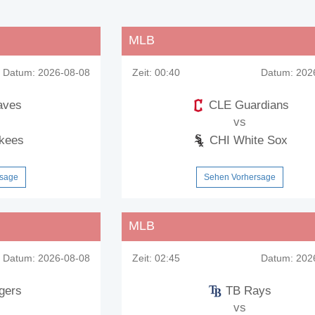
MLB
Datum:
2026-08-08
Zeit:
00:40
Datum:
2026
aves
CLE Guardians
vs
kees
CHI White Sox
rsage
Sehen Vorhersage
MLB
Datum:
2026-08-08
Zeit:
02:45
Datum:
2026
gers
TB Rays
vs