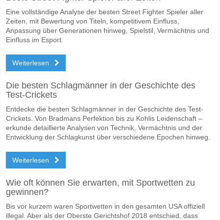
Eine vollständige Analyse der besten Street Fighter Spieler aller
Zeiten, mit Bewertung von Titeln, kompetitivem Einfluss,
Anpassung über Generationen hinweg, Spielstil, Vermächtnis und
Einfluss im Esport.
Weiterlesen
Die besten Schlagmänner in der Geschichte des
Test-Crickets
Entdecke die besten Schlagmänner in der Geschichte des Test-
Crickets. Von Bradmans Perfektion bis zu Kohlis Leidenschaft –
erkunde detaillierte Analysen von Technik, Vermächtnis und der
Entwicklung der Schlagkunst über verschiedene Epochen hinweg.
Weiterlesen
Wie oft können Sie erwarten, mit Sportwetten zu
gewinnen?
Bis vor kurzem waren Sportwetten in den gesamten USA offiziell
illegal. Aber als der Oberste Gerichtshof 2018 entschied, dass