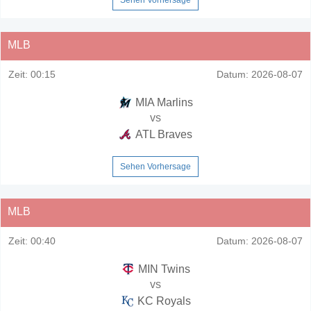
MLB
Zeit:
00:15
Datum:
2026-08-07
MIA Marlins
vs
ATL Braves
Sehen Vorhersage
MLB
Zeit:
00:40
Datum:
2026-08-07
MIN Twins
vs
KC Royals