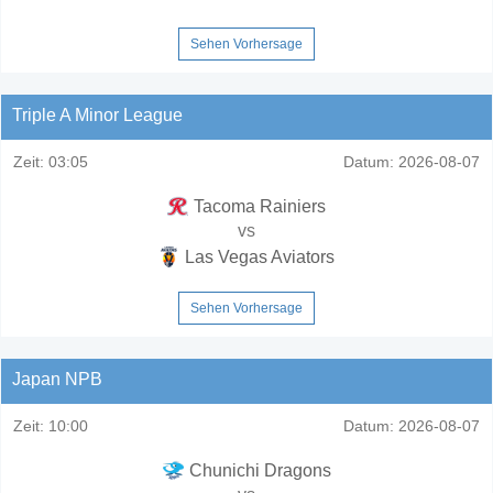
Sehen Vorhersage
Triple A Minor League
Zeit:
03:05
Datum:
2026-08-07
Tacoma Rainiers
vs
Las Vegas Aviators
Sehen Vorhersage
Japan NPB
Zeit:
10:00
Datum:
2026-08-07
Chunichi Dragons