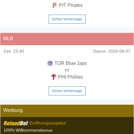
PIT Pirates
Sehen Vorhersage
MLB
Zeit:
23:40
Datum:
2026-08-07
TOR Blue Jays
vs
PHI Phillies
Sehen Vorhersage
Werbung
Eröffnungsangebot
100% Willkommensbonus