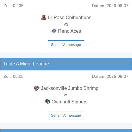
Zeit:
02:35
Datum:
2026-08-07
El Paso Chihuahuas
vs
Reno Aces
Sehen Vorhersage
Triple A Minor League
Zeit:
00:05
Datum:
2026-08-07
Jacksonville Jumbo Shrimp
vs
Gwinnett Stripers
Sehen Vorhersage