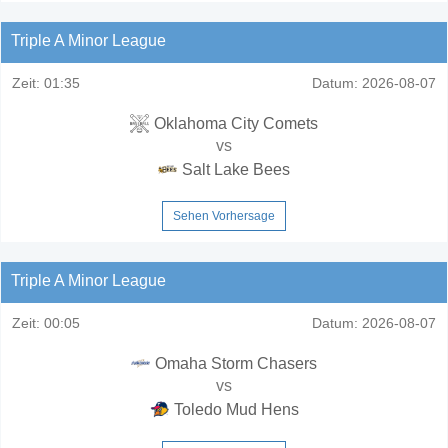
Triple A Minor League
Zeit:
01:35
Datum:
2026-08-07
Oklahoma City Comets
vs
Salt Lake Bees
Sehen Vorhersage
Triple A Minor League
Zeit:
00:05
Datum:
2026-08-07
Omaha Storm Chasers
vs
Toledo Mud Hens