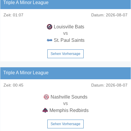
Triple A Minor League
Zeit:
01:07
Datum:
2026-08-07
Louisville Bats
vs
St. Paul Saints
Sehen Vorhersage
Triple A Minor League
Zeit:
00:45
Datum:
2026-08-07
Nashville Sounds
vs
Memphis Redbirds
Sehen Vorhersage