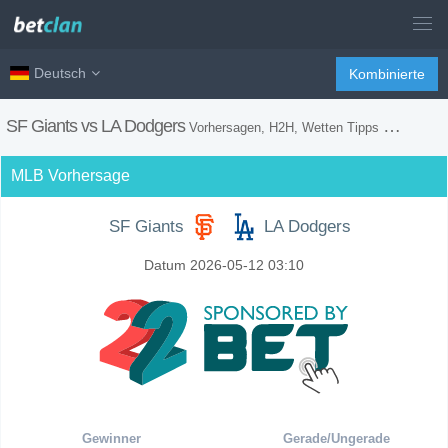
Deutsch
Kombinierte
SF Giants vs LA Dodgers
Vorhersagen, H2H, Wetten Tipps und Spiel Vorschau
MLB Vorhersage
SF Giants
LA Dodgers
Datum 2026-05-12 03:10
Gewinner
Gerade/Ungerade