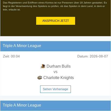
Das Registrieren und Eröffnen eines Kontos ist nur Personen über 18 Jahren gestattet. Es
liegt in der Verantwortung des Spielers zu prüfen, ob das Spielen in dem Land, in dem er
lebt, erlaubt ist.
ANSPRUCH JETZT
Triple A Minor League
Zeit:
00:04
Datum:
2026-08-07
Durham Bulls
vs
Charlotte Knights
Sehen Vorhersage
Triple A Minor League