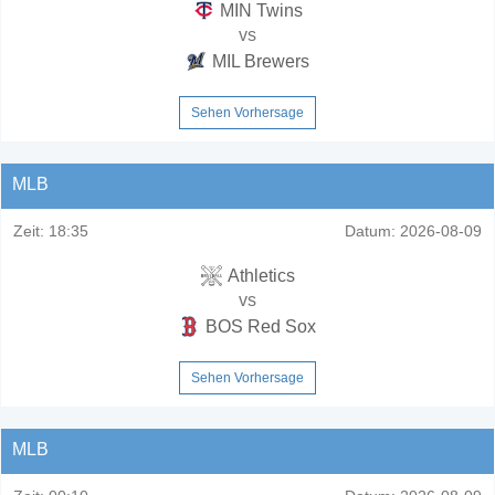
MIN Twins
vs
MIL Brewers
Sehen Vorhersage
MLB
Zeit:
18:35
Datum:
2026-08-09
Athletics
vs
BOS Red Sox
Sehen Vorhersage
MLB