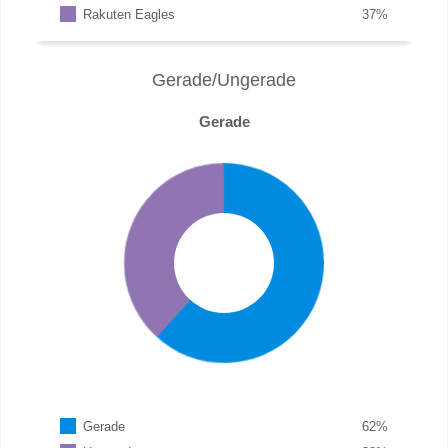
Rakuten Eagles
37
%
Gerade/Ungerade
Gerade
Gerade
62
%