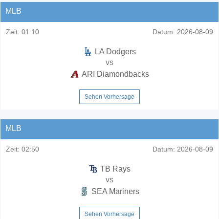
MLB
Zeit:
01:10
Datum:
2026-08-09
LA Dodgers
vs
ARI Diamondbacks
Sehen Vorhersage
MLB
Zeit:
02:50
Datum:
2026-08-09
TB Rays
vs
SEA Mariners
Sehen Vorhersage