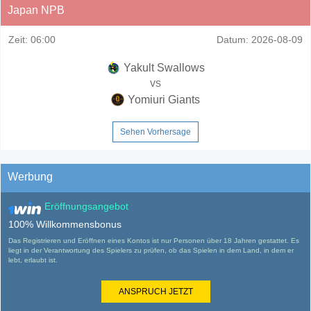
Japan NPB
Zeit:
06:00
Datum:
2026-08-09
Yakult Swallows
vs
Yomiuri Giants
Sehen Vorhersage
Werbung
Eröffnungsangebot
100% Willkommensbonus
Das Registrieren und Eröffnen eines Kontos ist nur Personen über 18 Jahren gestattet. Es
liegt in der Verantwortung des Spielers zu prüfen, ob das Spielen in dem Land, in dem er
lebt, erlaubt ist.
ANSPRUCH JETZT