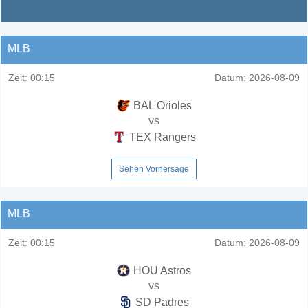
MLB
Zeit:
00:15
Datum:
2026-08-09
BAL Orioles
vs
TEX Rangers
Sehen Vorhersage
MLB
Zeit:
00:15
Datum:
2026-08-09
HOU Astros
vs
SD Padres