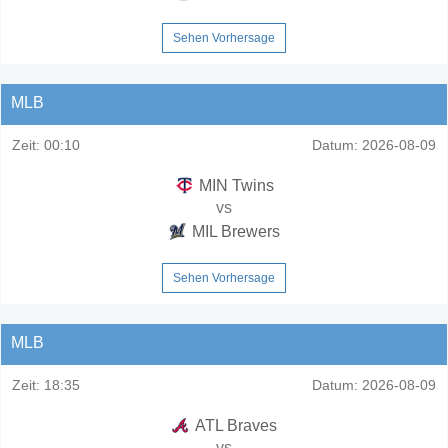
Sehen Vorhersage
MLB
Zeit:
00:10
Datum:
2026-08-09
MIN Twins
vs
MIL Brewers
Sehen Vorhersage
MLB
Zeit:
18:35
Datum:
2026-08-09
ATL Braves
vs