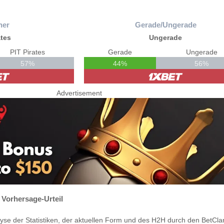
ner
Gerade/Ungerade
ates
Ungerade
PIT Pirates
Gerade
Ungerade
57%
44%
56%
Advertisement
s Vorhersage-Urteil
yse der Statistiken, der aktuellen Form und des H2H durch den BetCla