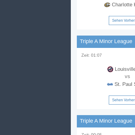
Charlotte 
Sehen Vorhe
Triple A Minor League
Zeit:
01:07
Louisvill
vs
St. Paul 
Sehen Vorhe
Triple A Minor League
Zeit:
00:05