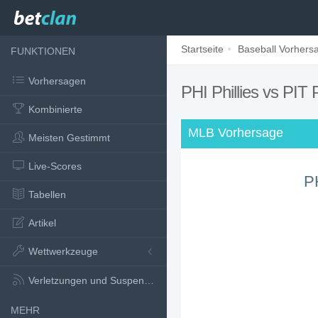
Startseite
Baseball Vorhers
FUNKTIONEN
Vorhersagen
PHI Phillies vs PIT 
Kombinierte
MLB Vorhersage
Meisten Gestimmt
Live-Scores
PH
Tabellen
Artikel
Wettwerkzeuge
Verletzungen und Suspensionen
MEHR