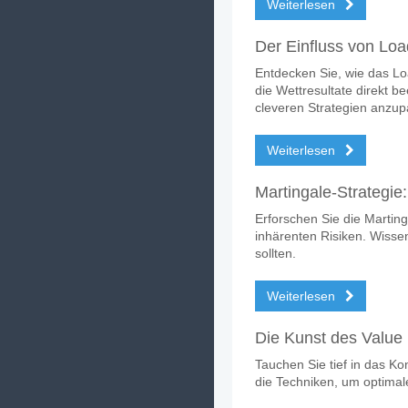
Weiterlesen
Der Einfluss von Lo
Entdecken Sie, wie das L
die Wettresultate direkt b
cleveren Strategien anzup
Weiterlesen
Martingale-Strategie:
Erforschen Sie die Martinga
inhärenten Risiken. Wisse
sollten.
Weiterlesen
Die Kunst des Value 
Tauchen Sie tief in das Ko
die Techniken, um optimal