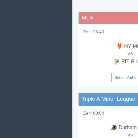
MLB
Zeit:
23:40
NY M
vs
PIT Pir
Sehen Vorhe
Triple A Minor League
Zeit:
00:04
Durham 
vs