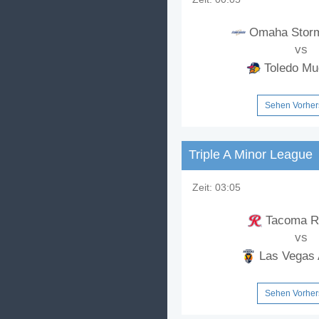
Omaha Stor
vs
Toledo M
Sehen Vorhe
Triple A Minor League
Zeit:
03:05
Tacoma R
vs
Las Vegas 
Sehen Vorhe