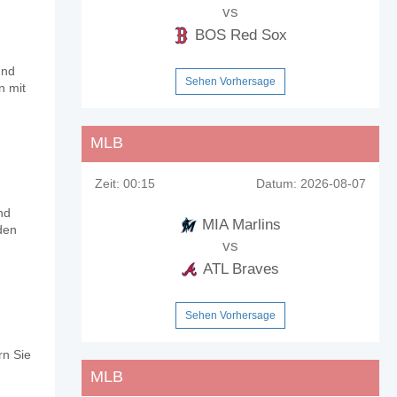
vs
BOS Red Sox
und
Sehen Vorhersage
n mit
MLB
Zeit:
00:15
Datum:
2026-08-07
nd
MIA Marlins
den
vs
ATL Braves
Sehen Vorhersage
rn Sie
MLB