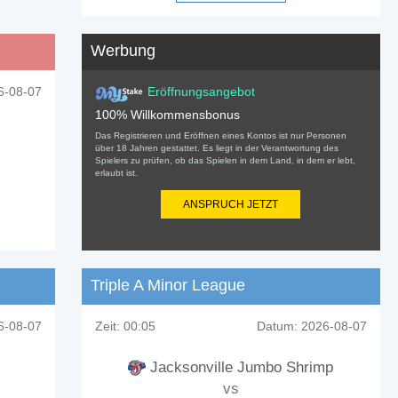
Werbung
-08-07
Eröffnungsangebot
100% Willkommensbonus
Das Registrieren und Eröffnen eines Kontos ist nur Personen
über 18 Jahren gestattet. Es liegt in der Verantwortung des
Spielers zu prüfen, ob das Spielen in dem Land, in dem er lebt,
erlaubt ist.
ANSPRUCH JETZT
Triple A Minor League
-08-07
Zeit:
00:05
Datum:
2026-08-07
Jacksonville Jumbo Shrimp
vs