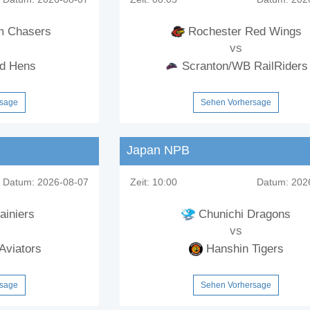
m Chasers
Rochester Red Wings
vs
ud Hens
Scranton/WB RailRiders
rsage
Sehen Vorhersage
Japan NPB
Datum:
2026-08-07
Zeit:
10:00
Datum:
2026
ainiers
Chunichi Dragons
vs
Aviators
Hanshin Tigers
rsage
Sehen Vorhersage