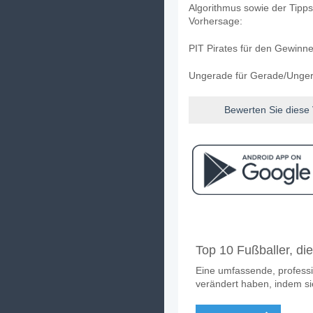
Algorithmus sowie der Tipps 
Vorhersage:
PIT Pirates für den Gewinne
Ungerade für Gerade/Ungera
Bewerten Sie diese
Facebook
Telegram
Instag
Wann ist das Spiel zwi
Top 10 Fußballer, di
Das Spiel zwischen PHI Phil
Eine umfassende, professi
Wer ist das Lieblings
verändert haben, indem sie
PIT Pirates für den Gewinne