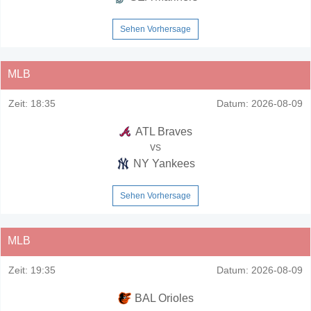
Sehen Vorhersage
MLB
Zeit:
18:35
Datum:
2026-08-09
ATL Braves
vs
NY Yankees
Sehen Vorhersage
MLB
Zeit:
19:35
Datum:
2026-08-09
BAL Orioles