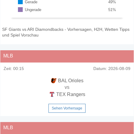
Gerade
49
%
Ungerade
51
%
SF Giants vs ARI Diamondbacks - Vorhersagen, H2H, Wetten Tipps
und Spiel Vorschau
MLB
Zeit:
00:15
Datum:
2026-08-09
BAL Orioles
vs
TEX Rangers
Sehen Vorhersage
MLB