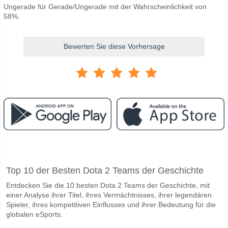
Ungerade für Gerade/Ungerade mit der Wahrscheinlichkeit von
58%.
Bewerten Sie diese Vorhersage
Facebook
Telegram
Instagram
Wann ist das Spiel zwischen SF Giants v ARI Diamond
Top 10 der Besten Dota 2 Teams der Geschichte
Das Spiel zwischen SF Giants v ARI Diamondbacks 20 May 2026 02:4
Entdecken Sie die 10 besten Dota 2 Teams der Geschichte, mit
Wer ist das Lieblingsteam, zwischen dem zu gewinnen 
einer Analyse ihrer Titel, ihres Vermächtnisses, ihrer legendären
ARI Diamondbacks für den Gewinner den Spiel, mit einer Wahrscheinl
Spieler, ihres kompetitiven Einflusses und ihrer Bedeutung für die
globalen eSports.