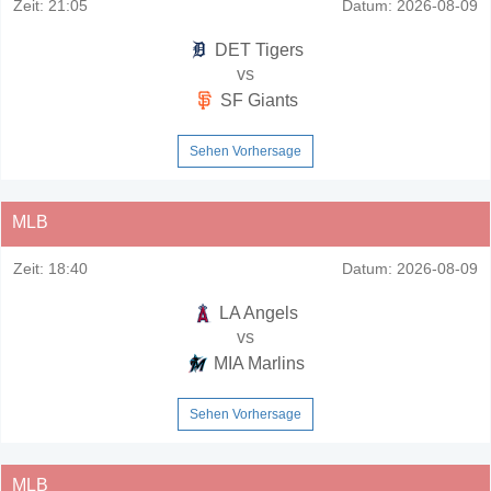
Zeit:
21:05
Datum:
2026-08-09
DET Tigers
vs
SF Giants
Sehen Vorhersage
MLB
Zeit:
18:40
Datum:
2026-08-09
LA Angels
vs
MIA Marlins
Sehen Vorhersage
MLB