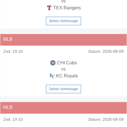
vs
TEX Rangers
Sehen Vorhersage
MLB
Zeit:
19:10
Datum:
2026-08-09
CHI Cubs
vs
KC Royals
Sehen Vorhersage
MLB
Zeit:
19:10
Datum:
2026-08-09