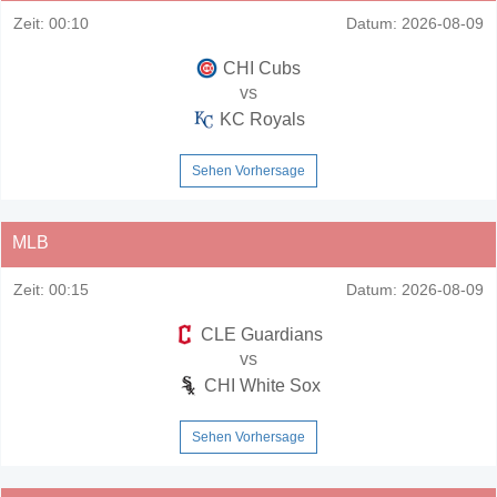
Zeit:
00:10
Datum:
2026-08-09
CHI Cubs
vs
KC Royals
Sehen Vorhersage
MLB
Zeit:
00:15
Datum:
2026-08-09
CLE Guardians
vs
CHI White Sox
Sehen Vorhersage