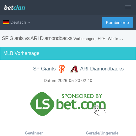
Deutsch
Kombinierte
SF Giants vs ARI Diamondbacks
Vorhersagen, H2H, Wetten Tipps und Spiel Vorschau
MLB Vorhersage
SF Giants
ARI Diamondbacks
Datum 2026-05-20 02:40
Gewinner
Gerade/Ungerade