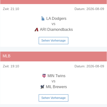
Zeit:
21:10
Datum:
2026-08-09
LA Dodgers
vs
ARI Diamondbacks
Sehen Vorhersage
MLB
Zeit:
19:10
Datum:
2026-08-09
MIN Twins
vs
MIL Brewers
Sehen Vorhersage