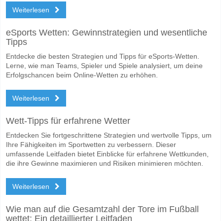
Weiterlesen
eSports Wetten: Gewinnstrategien und wesentliche
Tipps
Entdecke die besten Strategien und Tipps für eSports-Wetten.
Lerne, wie man Teams, Spieler und Spiele analysiert, um deine
Erfolgschancen beim Online-Wetten zu erhöhen.
Weiterlesen
Wett-Tipps für erfahrene Wetter
Entdecken Sie fortgeschrittene Strategien und wertvolle Tipps, um
Ihre Fähigkeiten im Sportwetten zu verbessern. Dieser
umfassende Leitfaden bietet Einblicke für erfahrene Wettkunden,
die ihre Gewinne maximieren und Risiken minimieren möchten.
Weiterlesen
Wie man auf die Gesamtzahl der Tore im Fußball
wettet: Ein detaillierter Leitfaden