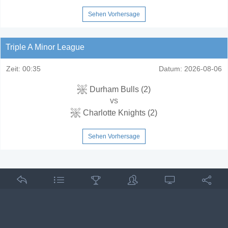
Sehen Vorhersage
Triple A Minor League
Zeit:
00:35
Datum:
2026-08-06
Durham Bulls (2)
vs
Charlotte Knights (2)
Sehen Vorhersage