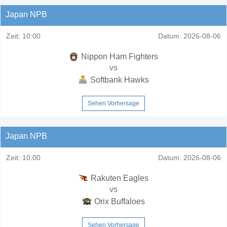
Japan NPB
Zeit:
10:00
Datum:
2026-08-06
Nippon Ham Fighters
vs
Softbank Hawks
Sehen Vorhersage
Japan NPB
Zeit:
10:00
Datum:
2026-08-06
Rakuten Eagles
vs
Orix Buffaloes
Sehen Vorhersage