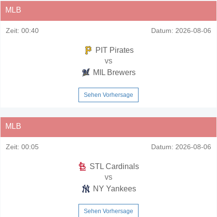
MLB
Zeit:
00:40
Datum:
2026-08-06
PIT Pirates
vs
MIL Brewers
Sehen Vorhersage
MLB
Zeit:
00:05
Datum:
2026-08-06
STL Cardinals
vs
NY Yankees
Sehen Vorhersage