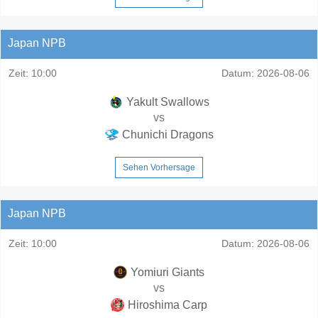
Japan NPB
Zeit:
10:00
Datum:
2026-08-06
Yakult Swallows
vs
Chunichi Dragons
Sehen Vorhersage
Japan NPB
Zeit:
10:00
Datum:
2026-08-06
Yomiuri Giants
vs
Hiroshima Carp