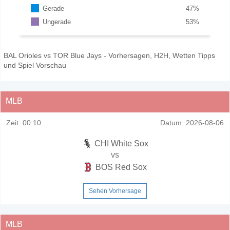
Gerade
47
%
Ungerade
53
%
BAL Orioles vs TOR Blue Jays - Vorhersagen, H2H, Wetten Tipps
und Spiel Vorschau
MLB
Zeit:
00:10
Datum:
2026-08-06
CHI White Sox
vs
BOS Red Sox
Sehen Vorhersage
MLB