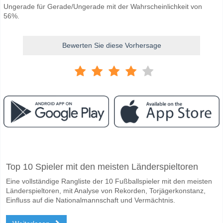
Ungerade für Gerade/Ungerade mit der Wahrscheinlichkeit von
56%.
Bewerten Sie diese Vorhersage
Facebook
Telegram
Instagram
Wann ist das Spiel zwischen CIN Reds v SD Padres?
Top 10 Spieler mit den meisten Länderspieltoren
Das Spiel zwischen CIN Reds v SD Padres 09 June 2026 02:40 UK tim
Eine vollständige Rangliste der 10 Fußballspieler mit den meisten
Wer ist das Lieblingsteam, zwischen dem zu gewinnen 
Länderspieltoren, mit Analyse von Rekorden, Torjägerkonstanz,
SD Padres für den Gewinner den Spiel, mit einer Wahrscheinlichkeit 
Einfluss auf die Nationalmannschaft und Vermächtnis.