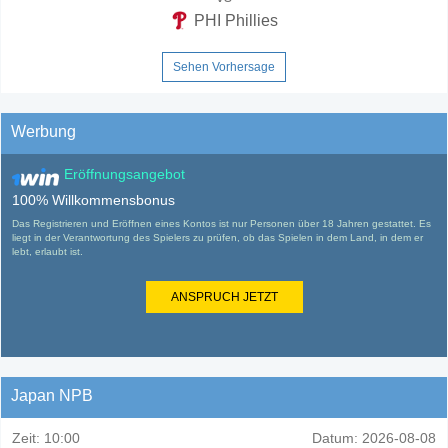
PHI Phillies
Sehen Vorhersage
Werbung
Eröffnungsangebot
100% Willkommensbonus
Das Registrieren und Eröffnen eines Kontos ist nur Personen über 18 Jahren gestattet. Es
liegt in der Verantwortung des Spielers zu prüfen, ob das Spielen in dem Land, in dem er
lebt, erlaubt ist.
ANSPRUCH JETZT
Japan NPB
Zeit:
10:00
Datum:
2026-08-08