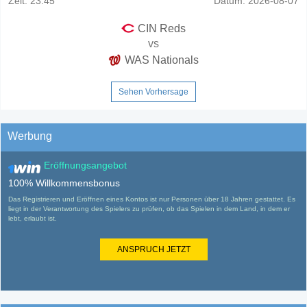
Zeit:
23:45
Datum:
2026-08-07
CIN Reds
vs
WAS Nationals
Sehen Vorhersage
Werbung
Eröffnungsangebot
100% Willkommensbonus
Das Registrieren und Eröffnen eines Kontos ist nur Personen über 18 Jahren gestattet. Es
liegt in der Verantwortung des Spielers zu prüfen, ob das Spielen in dem Land, in dem er
lebt, erlaubt ist.
ANSPRUCH JETZT