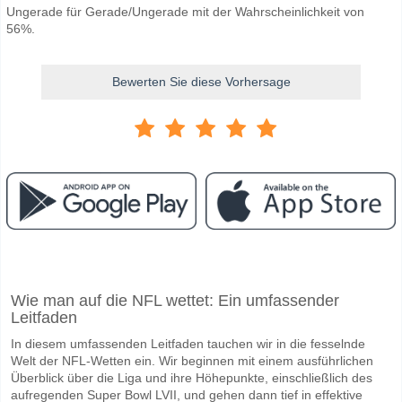
Ungerade für Gerade/Ungerade mit der Wahrscheinlichkeit von
56%.
Bewerten Sie diese Vorhersage
Facebook
Telegram
Instagram
Wann ist das Spiel zwischen SD Padres v BAL Orioles?
Wie man auf die NFL wettet: Ein umfassender
Das Spiel zwischen SD Padres v BAL Orioles 13 June 2026 00:05 UK t
Leitfaden
Wer ist das Lieblingsteam, zwischen dem zu gewinnen 
In diesem umfassenden Leitfaden tauchen wir in die fesselnde
BAL Orioles für den Gewinner den Spiel, mit einer Wahrscheinlichkeit
Welt der NFL-Wetten ein. Wir beginnen mit einem ausführlichen
Überblick über die Liga und ihre Höhepunkte, einschließlich des
aufregenden Super Bowl LVII, und gehen dann tief in effektive