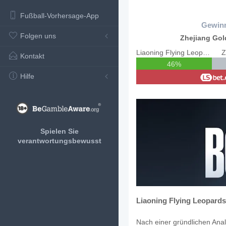
Fußball-Vorhersage-App
Gewin
Folgen uns
Zhejiang Gol
Liaoning Flying Leopards
Z
Kontakt
46%
Hilfe
Spielen Sie
verantwortungsbewusst
Liaoning Flying Leopards
Nach einer gründlichen Anal