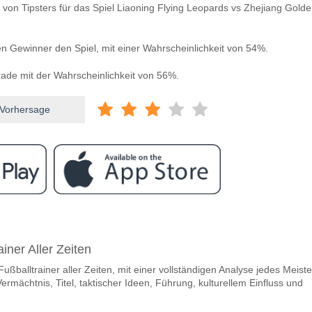
 von Tipsters für das Spiel Liaoning Flying Leopards vs Zhejiang Golde
en Gewinner den Spiel, mit einer Wahrscheinlichkeit von 54%.
de mit der Wahrscheinlichkeit von 56%.
 Vorhersage
ram
ischen Liaoning Flying Leopards v Zhejiang Golden Bull
iner Aller Zeiten
 Flying Leopards v Zhejiang Golden Bulls 18 April 2026 12:35 UK time.
ußballtrainer aller Zeiten, mit einer vollständigen Analyse jedes Meiste
team, zwischen dem zu gewinnen ist Liaoning Flying Leo
Vermächtnis, Titel, taktischer Ideen, Führung, kulturellem Einfluss und
en Gewinner den Spiel, mit einer Wahrscheinlichkeit von 54%