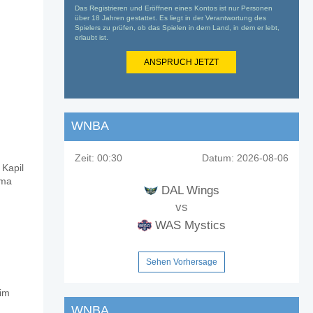
Das Registrieren und Eröffnen eines Kontos ist nur Personen
über 18 Jahren gestattet. Es liegt in der Verantwortung des
Spielers zu prüfen, ob das Spielen in dem Land, in dem er lebt,
erlaubt ist.
ANSPRUCH JETZT
WNBA
Zeit:
00:30
Datum:
2026-08-06
 Kapil
ama
DAL Wings
vs
WAS Mystics
Sehen Vorhersage
 im
WNBA