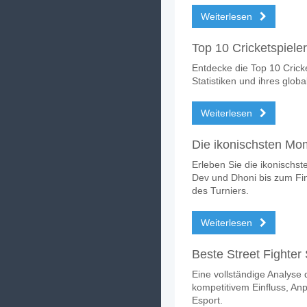
Weiterlesen
Top 10 Cricketspiele
Entdecke die Top 10 Cricke
Statistiken und ihres globa
Weiterlesen
Die ikonischsten Mo
Erleben Sie die ikonischs
Dev und Dhoni bis zum Fi
des Turniers.
Weiterlesen
Beste Street Fighter 
Eine vollständige Analyse d
kompetitivem Einfluss, An
Esport.