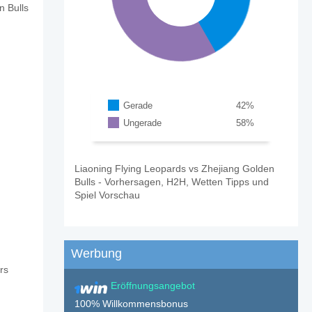
n Bulls
Gerade
42
%
Ungerade
58
%
Liaoning Flying Leopards vs Zhejiang Golden
Bulls - Vorhersagen, H2H, Wetten Tipps und
Spiel Vorschau
s?
Werbung
rs
pards v Zhejiang Golden Bulls?
Eröffnungsangebot
100% Willkommensbonus