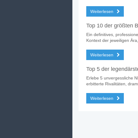
Weiterlesen
Top 10 der größten Ba
Ein definitives, profession
Kontext der jeweiligen Ä
Weiterlesen
Top 5 der legendärst
Erlebe 5 unvergessliche N
erbitterte Rivalitäten, d
Weiterlesen