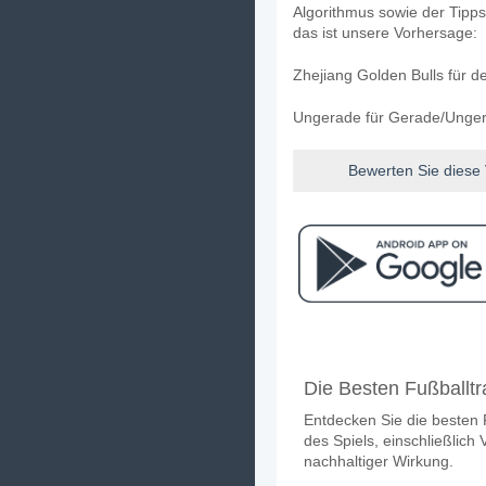
Algorithmus sowie der Tipps
das ist unsere Vorhersage:
Zhejiang Golden Bulls für d
Ungerade für Gerade/Ungera
Bewerten Sie diese
Facebook
Telegram
Instag
Wann ist das Spiel zw
Die Besten Fußballtra
Das Spiel zwischen Liaoning
Entdecken Sie die besten F
Wer ist das Lieblings
des Spiels, einschließlich 
Zhejiang Golden Bulls für d
nachhaltiger Wirkung.