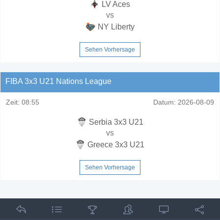
LV Aces
vs
NY Liberty
Sehen Vorhersage
FIBA 3x3 U21 Nations League
Zeit:
08:55
Datum:
2026-08-09
Serbia 3x3 U21
vs
Greece 3x3 U21
Sehen Vorhersage