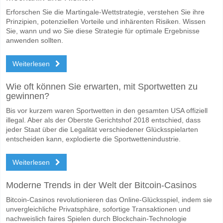
Erforschen Sie die Martingale-Wettstrategie, verstehen Sie ihre
Prinzipien, potenziellen Vorteile und inhärenten Risiken. Wissen
Sie, wann und wo Sie diese Strategie für optimale Ergebnisse
anwenden sollten.
Weiterlesen
Wie oft können Sie erwarten, mit Sportwetten zu
gewinnen?
Bis vor kurzem waren Sportwetten in den gesamten USA offiziell
illegal. Aber als der Oberste Gerichtshof 2018 entschied, dass
jeder Staat über die Legalität verschiedener Glücksspielarten
entscheiden kann, explodierte die Sportwettenindustrie.
Weiterlesen
Moderne Trends in der Welt der Bitcoin-Casinos
Bitcoin-Casinos revolutionieren das Online-Glücksspiel, indem sie
unvergleichliche Privatsphäre, sofortige Transaktionen und
nachweislich faires Spielen durch Blockchain-Technologie