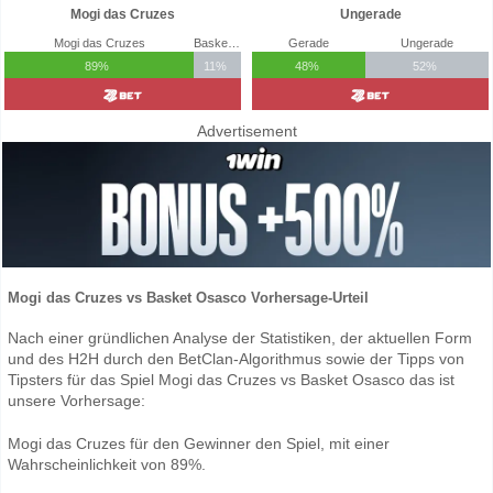
Mogi das Cruzes
Ungerade
Mogi das Cruzes
Basket Osasco
Gerade
Ungerade
89%
11%
48%
52%
Advertisement
Mogi das Cruzes vs Basket Osasco Vorhersage-Urteil
Nach einer gründlichen Analyse der Statistiken, der aktuellen Form
und des H2H durch den BetClan-Algorithmus sowie der Tipps von
Tipsters für das Spiel Mogi das Cruzes vs Basket Osasco das ist
unsere Vorhersage:
Mogi das Cruzes für den Gewinner den Spiel, mit einer
Wahrscheinlichkeit von 89%.