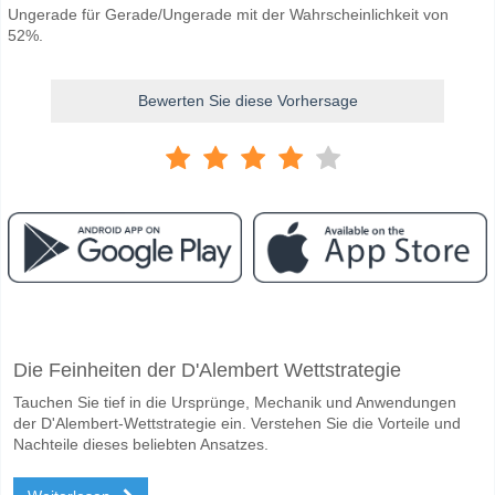
Ungerade für Gerade/Ungerade mit der Wahrscheinlichkeit von
52%.
Bewerten Sie diese Vorhersage
Facebook
Telegram
Instagram
Wann ist das Spiel zwischen Mogi das Cruzes v Baske
Die Feinheiten der D'Alembert Wettstrategie
Das Spiel zwischen Mogi das Cruzes v Basket Osasco 18 April 2026 0
Tauchen Sie tief in die Ursprünge, Mechanik und Anwendungen
Wer ist das Lieblingsteam, zwischen dem zu gewinnen 
der D'Alembert-Wettstrategie ein. Verstehen Sie die Vorteile und
Mogi das Cruzes für den Gewinner den Spiel, mit einer Wahrscheinlic
Nachteile dieses beliebten Ansatzes.