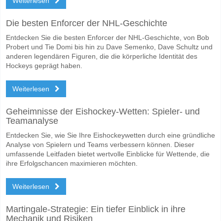
Weiterlesen
Die besten Enforcer der NHL-Geschichte
Entdecken Sie die besten Enforcer der NHL-Geschichte, von Bob
Probert und Tie Domi bis hin zu Dave Semenko, Dave Schultz und
anderen legendären Figuren, die die körperliche Identität des
Hockeys geprägt haben.
Weiterlesen
Geheimnisse der Eishockey-Wetten: Spieler- und
Teamanalyse
Entdecken Sie, wie Sie Ihre Eishockeywetten durch eine gründliche
Analyse von Spielern und Teams verbessern können. Dieser
umfassende Leitfaden bietet wertvolle Einblicke für Wettende, die
ihre Erfolgschancen maximieren möchten.
Weiterlesen
Martingale-Strategie: Ein tiefer Einblick in ihre
Mechanik und Risiken