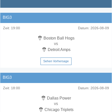
BIG3
Zeit:
19:00
Datum:
2026-08-09
Boston Ball Hogs
vs
Detroit Amps
Sehen Vorhersage
BIG3
Zeit:
18:00
Datum:
2026-08-09
Dallas Power
vs
Chicago Triplets