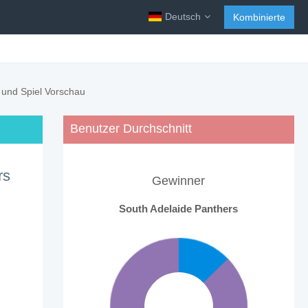
Deutsch
Kombinierte
 und Spiel Vorschau
Benutzer Durchschnitt
rs
Gewinner
South Adelaide Panthers