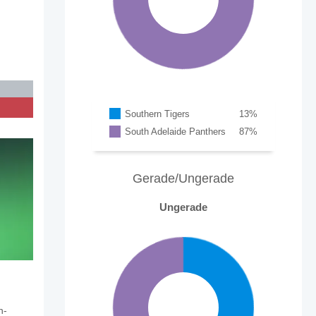
Southern Tigers
13
%
South Adelaide Panthers
87
%
Gerade/Ungerade
Ungerade
n-