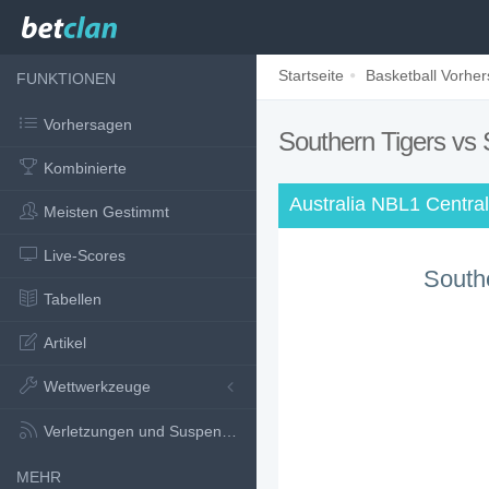
Startseite
Basketball Vorhe
FUNKTIONEN
Vorhersagen
Southern Tigers vs
Kombinierte
Australia NBL1 Centra
Meisten Gestimmt
Live-Scores
South
Tabellen
Artikel
Wettwerkzeuge
Verletzungen und Suspensionen
MEHR