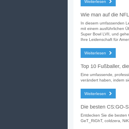
Weiterlesen
Wie man auf die NFL 
In diesem umfassenden Lei
mit einem ausführlichen Ü
Super Bowl LVII, und gehen
Ihre Leidenschaft für Ame
Weiterlesen
Top 10 Fußballer, di
Eine umfassende, professi
verändert haben, indem sie
Weiterlesen
Die besten CS:GO-Spi
Entdecken Sie die besten 
GeT_RiGhT, coldzera, NiK