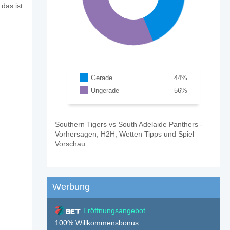
das ist
Gerade
44
%
Ungerade
56
%
Southern Tigers vs South Adelaide Panthers -
Vorhersagen, H2H, Wetten Tipps und Spiel
Vorschau
Werbung
South Adelaide Panthers?
Eröffnungsangebot
100% Willkommensbonus