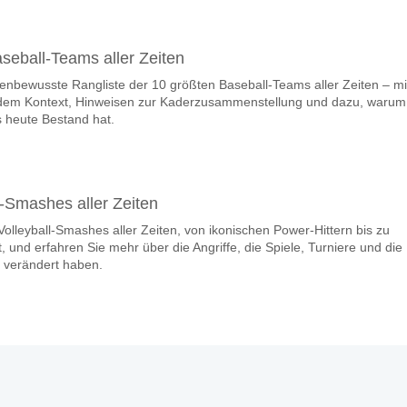
seball-Teams aller Zeiten
henbewusste Rangliste der 10 größten Baseball-Teams aller Zeiten – mi
endem Kontext, Hinweisen zur Kaderzusammenstellung und dazu, warum
 heute Bestand hat.
l-Smashes aller Zeiten
olleyball-Smashes aller Zeiten, von ikonischen Power-Hittern bis zu
, und erfahren Sie mehr über die Angriffe, die Spiele, Turniere und die
s verändert haben.