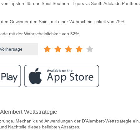
 von Tipsters für das Spiel Southern Tigers vs South Adelaide Panthers 
 den Gewinner den Spiel, mit einer Wahrscheinlichkeit von 79%.
de mit der Wahrscheinlichkeit von 52%.
 Vorhersage
ram
ischen Southern Tigers v South Adelaide Panthers?
'Alembert Wettstrategie
 Tigers v South Adelaide Panthers 18 April 2026 11:45 UK time.
rsprünge, Mechanik und Anwendungen der D'Alembert-Wettstrategie ein.
team, zwischen dem zu gewinnen ist Southern Tigers v 
 und Nachteile dieses beliebten Ansatzes.
 den Gewinner den Spiel, mit einer Wahrscheinlichkeit von 79%