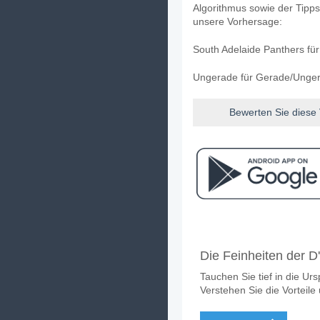
Algorithmus sowie der Tipps
unsere Vorhersage:
South Adelaide Panthers für
Ungerade für Gerade/Ungera
Bewerten Sie diese
Facebook
Telegram
Instag
Wann ist das Spiel zw
Die Feinheiten der D
Das Spiel zwischen Southern
Tauchen Sie tief in die U
Wer ist das Lieblings
Verstehen Sie die Vorteile
South Adelaide Panthers für