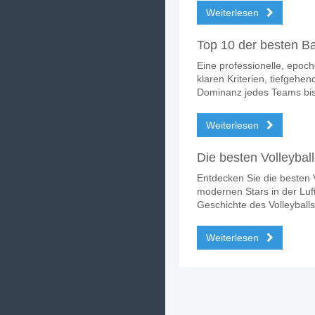
Weiterlesen
Top 10 der besten Ba
Eine professionelle, epoc
klaren Kriterien, tiefgeh
Dominanz jedes Teams bis
Weiterlesen
Die besten Volleybal
Entdecken Sie die besten V
modernen Stars in der Luft
Geschichte des Volleyball
Weiterlesen