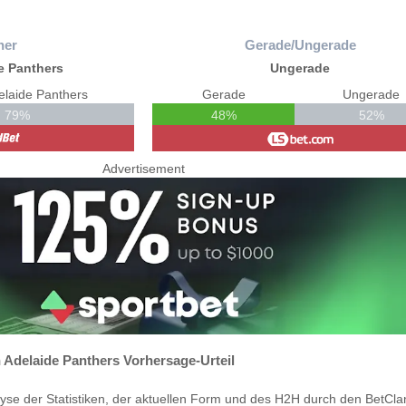
ner
Gerade/Ungerade
e Panthers
Ungerade
elaide Panthers
Gerade
Ungerade
79%
48%
52%
Advertisement
 Adelaide Panthers Vorhersage-Urteil
yse der Statistiken, der aktuellen Form und des H2H durch den BetCla