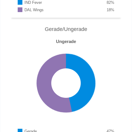
IND Fever
82
%
DAL Wings
18
%
Gerade/Ungerade
Ungerade
Gerade
47
%