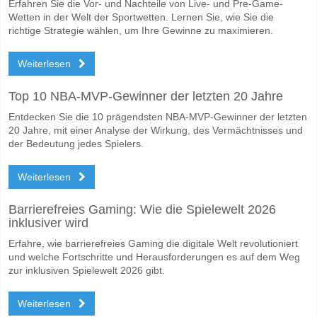
Erfahren Sie die Vor- und Nachteile von Live- und Pre-Game-
Wetten in der Welt der Sportwetten. Lernen Sie, wie Sie die
richtige Strategie wählen, um Ihre Gewinne zu maximieren.
Weiterlesen
Top 10 NBA-MVP-Gewinner der letzten 20 Jahre
Entdecken Sie die 10 prägendsten NBA-MVP-Gewinner der letzten
20 Jahre, mit einer Analyse der Wirkung, des Vermächtnisses und
der Bedeutung jedes Spielers.
Weiterlesen
Barrierefreies Gaming: Wie die Spielewelt 2026
inklusiver wird
Erfahre, wie barrierefreies Gaming die digitale Welt revolutioniert
und welche Fortschritte und Herausforderungen es auf dem Weg
zur inklusiven Spielewelt 2026 gibt.
Weiterlesen