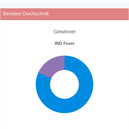
Benutzer Durchschnitt
Gewinner
IND Fever