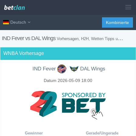
Deutsch
Kombinierte
IND Fever vs DAL Wings
Vorhersagen, H2H, Wetten Tipps und Spiel Vorschau
WNBA Vorhersage
IND Fever
DAL Wings
Datum 2026-05-09 18:00
Gewinner
Gerade/Ungerade