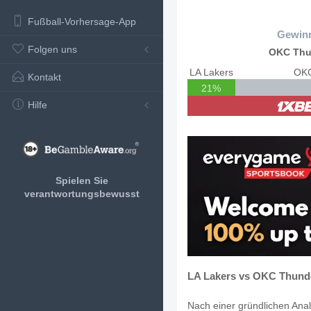
Fußball-Vorhersage-App
Gewin
Folgen uns
OKC Thu
LA Lakers
OKC
Kontakt
21%
Hilfe
Spielen Sie
verantwortungsbewusst
LA Lakers vs OKC Thunde
Nach einer gründlichen Anal