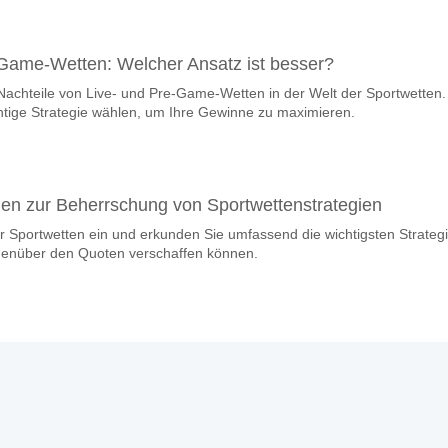
-Game-Wetten: Welcher Ansatz ist besser?
 Nachteile von Live- und Pre-Game-Wetten in der Welt der Sportwetten.
chtige Strategie wählen, um Ihre Gewinne zu maximieren.
aden zur Beherrschung von Sportwettenstrategien
er Sportwetten ein und erkunden Sie umfassend die wichtigsten Strateg
egenüber den Quoten verschaffen können.