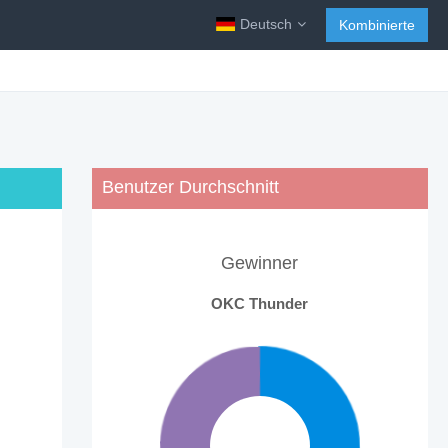
Deutsch
Kombinierte
Benutzer Durchschnitt
Gewinner
OKC Thunder