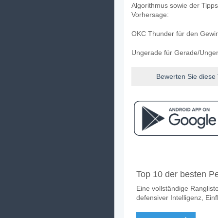
Algorithmus sowie der Tipps
Vorhersage:
OKC Thunder für den Gewinn
Ungerade für Gerade/Ungera
Bewerten Sie diese
Facebook
Telegram
Instag
Wann ist das Spiel z
Top 10 der besten Pe
Das Spiel zwischen LA Lak
Eine vollständige Ranglist
Wer ist das Liebling
defensiver Intelligenz, Ein
OKC Thunder für den Gewinn