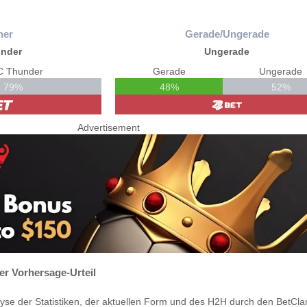
ner
Gerade/Ungerade
nder
Ungerade
 Thunder
Gerade
Ungerade
79%
48%
52%
Advertisement
r Vorhersage-Urteil
yse der Statistiken, der aktuellen Form und des H2H durch den BetCla