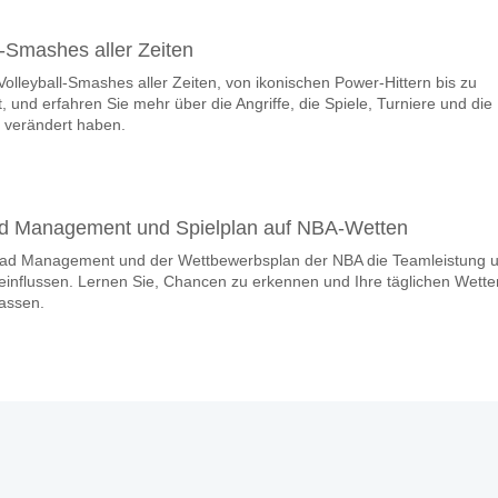
l-Smashes aller Zeiten
olleyball-Smashes aller Zeiten, von ikonischen Power-Hittern bis zu
, und erfahren Sie mehr über die Angriffe, die Spiele, Turniere und die
s verändert haben.
ad Management und Spielplan auf NBA-Wetten
oad Management und der Wettbewerbsplan der NBA die Teamleistung 
eeinflussen. Lernen Sie, Chancen zu erkennen und Ihre täglichen Wette
assen.