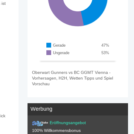
ist
Gerade
47
%
Ungerade
53
%
Oberwart Gunners vs BC GGMT Vienna -
Vorhersagen, H2H, Wetten Tipps und Spiel
Vorschau
Werbung
ick
s v BC GGMT Vienna?
Eröffnungsangebot
100% Willkommensbonus