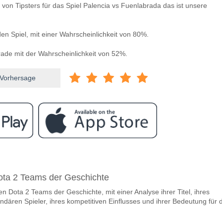
 von Tipsters für das Spiel Palencia vs Fuenlabrada das ist unsere
en Spiel, mit einer Wahrscheinlichkeit von 80%.
de mit der Wahrscheinlichkeit von 52%.
 Vorhersage
ram
ischen Palencia v Fuenlabrada?
ota 2 Teams der Geschichte
a v Fuenlabrada 15 May 2026 20:30 UK time.
n Dota 2 Teams der Geschichte, mit einer Analyse ihrer Titel, ihres
team, zwischen dem zu gewinnen ist Palencia v Fuenlab
ndären Spieler, ihres kompetitiven Einflusses und ihrer Bedeutung für 
en Spiel, mit einer Wahrscheinlichkeit von 20%