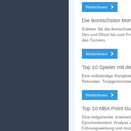
Weiterlesen
Die ikonischsten Mo
Erleben Sie die ikonischs
Dev und Dhoni bis zum Fi
des Turniers.
Weiterlesen
Top 10 Spieler mit d
Eine vollständige Ranglist
Rekorden, Torjägerkonstan
Weiterlesen
Top 10 NBA Point Gu
Eine tiefgehende, kriterie
Epochenkontext, Analyse v
Führungswirkung und mode