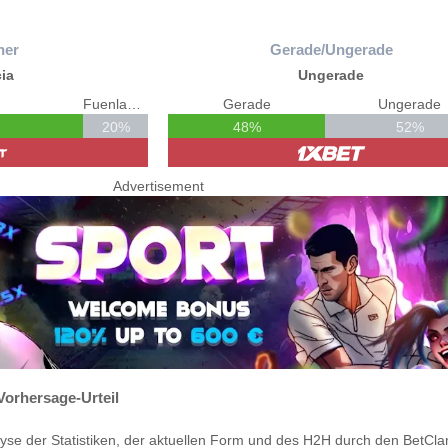
ner
Gerade/Ungerade
ia
Ungerade
Fuenlabrada
Gerade
Ungerade
20%
48%
52%
Advertisement
Vorhersage-Urteil
yse der Statistiken, der aktuellen Form und des H2H durch den BetCla