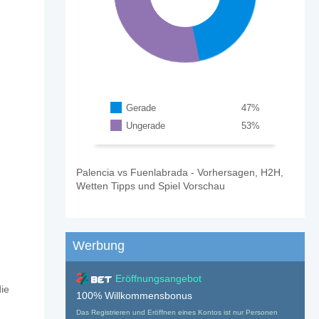
Gerade
47
%
Ungerade
53
%
Palencia vs Fuenlabrada - Vorhersagen, H2H,
Wetten Tipps und Spiel Vorschau
Werbung
Eröffnungsangebot
rada?
die
100% Willkommensbonus
Das Registrieren und Eröffnen eines Kontos ist nur Personen