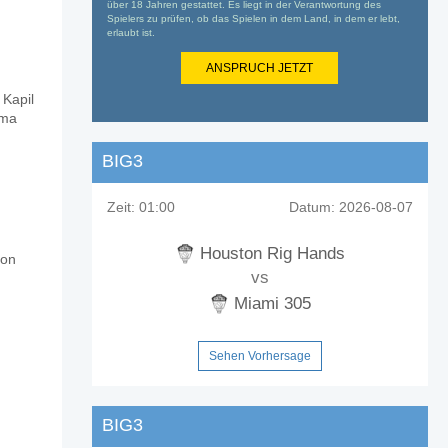
über 18 Jahren gestattet. Es liegt in der Verantwortung des
Spielers zu prüfen, ob das Spielen in dem Land, in dem er lebt,
erlaubt ist.
ANSPRUCH JETZT
 Kapil
ama
BIG3
Zeit:
01:00
Datum:
2026-08-07
Houston Rig Hands
von
vs
Miami 305
Sehen Vorhersage
BIG3