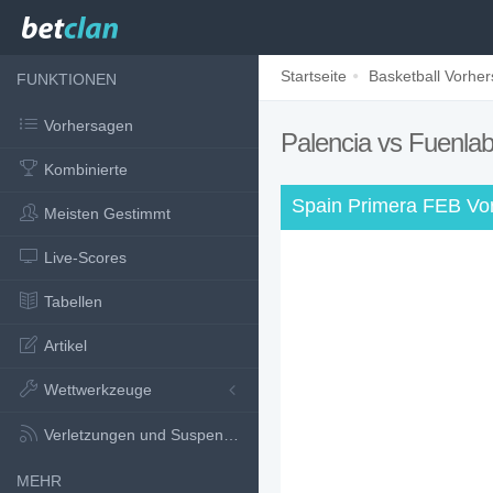
Startseite
Basketball Vorhe
FUNKTIONEN
Vorhersagen
Palencia vs Fuenla
Kombinierte
Spain Primera FEB Vo
Meisten Gestimmt
Live-Scores
Tabellen
Artikel
Wettwerkzeuge
Verletzungen und Suspensionen
MEHR