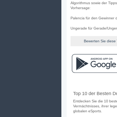
Algorithmus sowie der Tipps
Vorhersage:
Palencia für den Gewinner d
Ungerade für Gerade/Ungera
Bewerten Sie diese
Facebook
Telegram
Instag
Wann ist das Spiel zw
Top 10 der Besten D
Das Spiel zwischen Palenci
Entdecken Sie die 10 beste
Wer ist das Lieblings
Vermächtnisses, ihrer lege
Palencia für den Gewinner d
globalen eSports.