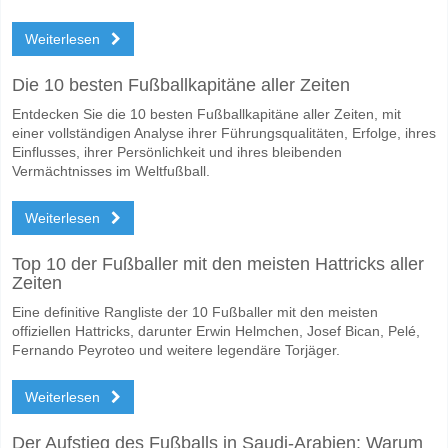
Weiterlesen
Die 10 besten Fußballkapitäne aller Zeiten
Entdecken Sie die 10 besten Fußballkapitäne aller Zeiten, mit
einer vollständigen Analyse ihrer Führungsqualitäten, Erfolge, ihres
Einflusses, ihrer Persönlichkeit und ihres bleibenden
Vermächtnisses im Weltfußball.
Weiterlesen
Top 10 der Fußballer mit den meisten Hattricks aller
Zeiten
Eine definitive Rangliste der 10 Fußballer mit den meisten
offiziellen Hattricks, darunter Erwin Helmchen, Josef Bican, Pelé,
Fernando Peyroteo und weitere legendäre Torjäger.
Weiterlesen
Der Aufstieg des Fußballs in Saudi-Arabien: Warum