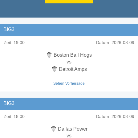
BIG3
Zeit:
19:00
Datum:
2026-08-09
Boston Ball Hogs
vs
Detroit Amps
Sehen Vorhersage
BIG3
Zeit:
18:00
Datum:
2026-08-09
Dallas Power
vs