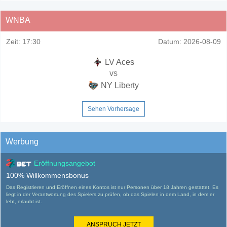
WNBA
Zeit:
17:30
Datum:
2026-08-09
LV Aces
vs
NY Liberty
Sehen Vorhersage
Werbung
Eröffnungsangebot
100% Willkommensbonus
Das Registrieren und Eröffnen eines Kontos ist nur Personen über 18 Jahren gestattet. Es
liegt in der Verantwortung des Spielers zu prüfen, ob das Spielen in dem Land, in dem er
lebt, erlaubt ist.
ANSPRUCH JETZT