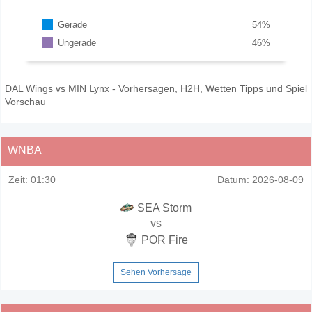
Gerade
54
%
Ungerade
46
%
DAL Wings vs MIN Lynx - Vorhersagen, H2H, Wetten Tipps und Spiel
Vorschau
WNBA
Zeit:
01:30
Datum:
2026-08-09
SEA Storm
vs
POR Fire
Sehen Vorhersage