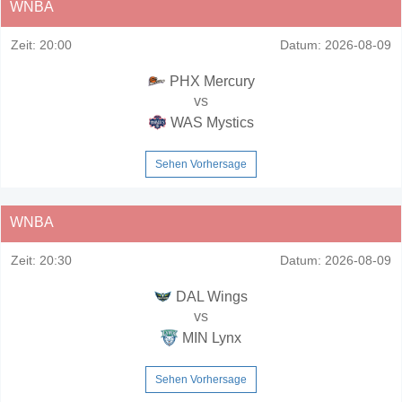
WNBA
Zeit:
20:00
Datum:
2026-08-09
PHX Mercury
vs
WAS Mystics
Sehen Vorhersage
WNBA
Zeit:
20:30
Datum:
2026-08-09
DAL Wings
vs
MIN Lynx
Sehen Vorhersage