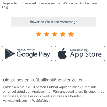
Ungerade für Gerade/Ungerade mit der Wahrscheinlichkeit von
52%.
Bewerten Sie diese Vorhersage
Facebook
Telegram
Instagram
Wann ist das Spiel zwischen PHX Mercury v TOR Tem
Die 10 besten Fußballkapitäne aller Zeiten
Das Spiel zwischen PHX Mercury v TOR Tempo 20 May 2026 03:00 UK
Entdecken Sie die 10 besten Fußballkapitäne aller Zeiten, mit
Wer ist das Lieblingsteam, zwischen dem zu gewinnen
einer vollständigen Analyse ihrer Führungsqualitäten, Erfolge, ihres
PHX Mercury für den Gewinner den Spiel, mit einer Wahrscheinlichkei
Einflusses, ihrer Persönlichkeit und ihres bleibenden
Vermächtnisses im Weltfußball.