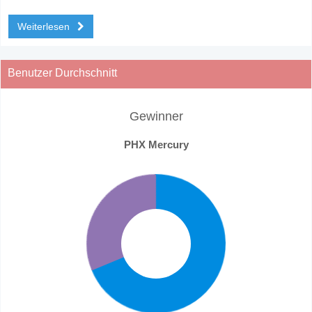
Weiterlesen
Benutzer Durchschnitt
Gewinner
PHX Mercury