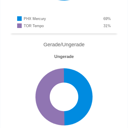
PHX Mercury
69
%
TOR Tempo
31
%
Gerade/Ungerade
Ungerade