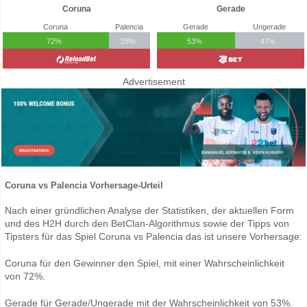
Coruna
Gerade
Coruna
Palencia
Gerade
Ungerade
72%
28%
53%
47%
Advertisement
Coruna vs Palencia Vorhersage-Urteil
Nach einer gründlichen Analyse der Statistiken, der aktuellen Form
und des H2H durch den BetClan-Algorithmus sowie der Tipps von
Tipsters für das Spiel Coruna vs Palencia das ist unsere Vorhersage:
Coruna für den Gewinner den Spiel, mit einer Wahrscheinlichkeit
von 72%.
Gerade für Gerade/Ungerade mit der Wahrscheinlichkeit von 53%.