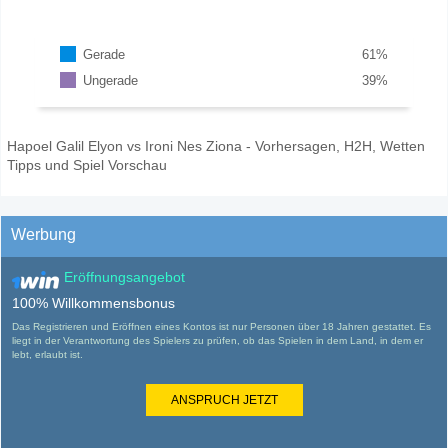
Gerade
61
%
Ungerade
39
%
Hapoel Galil Elyon vs Ironi Nes Ziona - Vorhersagen, H2H, Wetten
Tipps und Spiel Vorschau
Werbung
Eröffnungsangebot
100% Willkommensbonus
Das Registrieren und Eröffnen eines Kontos ist nur Personen über 18 Jahren gestattet. Es
liegt in der Verantwortung des Spielers zu prüfen, ob das Spielen in dem Land, in dem er
lebt, erlaubt ist.
ANSPRUCH JETZT