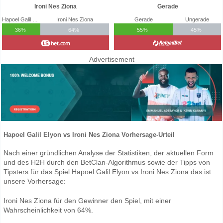
Ironi Nes Ziona
Gerade
Hapoel Galil Elyon
Ironi Nes Ziona
Gerade
Ungerade
36%
64%
55%
45%
Advertisement
Hapoel Galil Elyon vs Ironi Nes Ziona Vorhersage-Urteil
Nach einer gründlichen Analyse der Statistiken, der aktuellen Form
und des H2H durch den BetClan-Algorithmus sowie der Tipps von
Tipsters für das Spiel Hapoel Galil Elyon vs Ironi Nes Ziona das ist
unsere Vorhersage:
Ironi Nes Ziona für den Gewinner den Spiel, mit einer
Wahrscheinlichkeit von 64%.