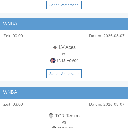
Sehen Vorhersage
WNBA
Zeit:
00:00
Datum:
2026-08-07
LV Aces
vs
IND Fever
Sehen Vorhersage
WNBA
Zeit:
03:00
Datum:
2026-08-07
TOR Tempo
vs