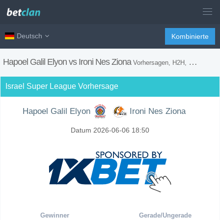
Deutsch
Kombinierte
Hapoel Galil Elyon vs Ironi Nes Ziona
Vorhersagen, H2H, Wetten Tipps und Spiel Vorschau
Israel Super League Vorhersage
Hapoel Galil Elyon
Ironi Nes Ziona
Datum 2026-06-06 18:50
Gewinner
Gerade/Ungerade