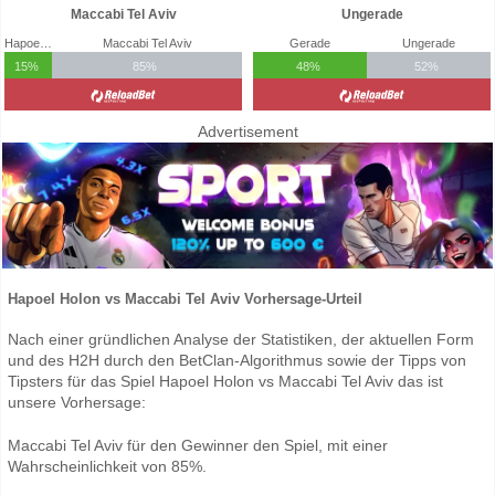
Maccabi Tel Aviv
Ungerade
Hapoel Holon
Maccabi Tel Aviv
Gerade
Ungerade
15%
85%
48%
52%
Advertisement
Hapoel Holon vs Maccabi Tel Aviv Vorhersage-Urteil
Nach einer gründlichen Analyse der Statistiken, der aktuellen Form
und des H2H durch den BetClan-Algorithmus sowie der Tipps von
Tipsters für das Spiel Hapoel Holon vs Maccabi Tel Aviv das ist
unsere Vorhersage:
Maccabi Tel Aviv für den Gewinner den Spiel, mit einer
Wahrscheinlichkeit von 85%.