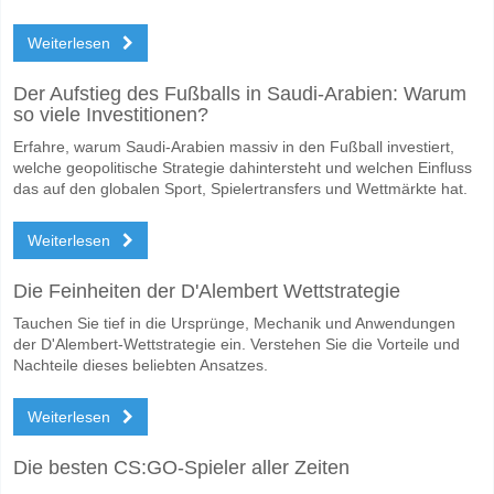
Weiterlesen
Der Aufstieg des Fußballs in Saudi-Arabien: Warum
so viele Investitionen?
Erfahre, warum Saudi-Arabien massiv in den Fußball investiert,
welche geopolitische Strategie dahintersteht und welchen Einfluss
das auf den globalen Sport, Spielertransfers und Wettmärkte hat.
Weiterlesen
Die Feinheiten der D'Alembert Wettstrategie
Tauchen Sie tief in die Ursprünge, Mechanik und Anwendungen
der D'Alembert-Wettstrategie ein. Verstehen Sie die Vorteile und
Nachteile dieses beliebten Ansatzes.
Weiterlesen
Die besten CS:GO-Spieler aller Zeiten