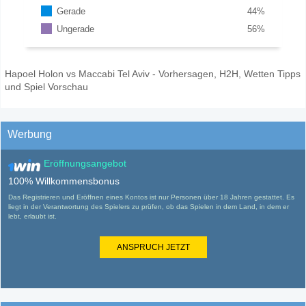
Gerade
44
%
Ungerade
56
%
Hapoel Holon vs Maccabi Tel Aviv - Vorhersagen, H2H, Wetten Tipps
und Spiel Vorschau
Werbung
Eröffnungsangebot
100% Willkommensbonus
Das Registrieren und Eröffnen eines Kontos ist nur Personen über 18 Jahren gestattet. Es
liegt in der Verantwortung des Spielers zu prüfen, ob das Spielen in dem Land, in dem er
lebt, erlaubt ist.
ANSPRUCH JETZT