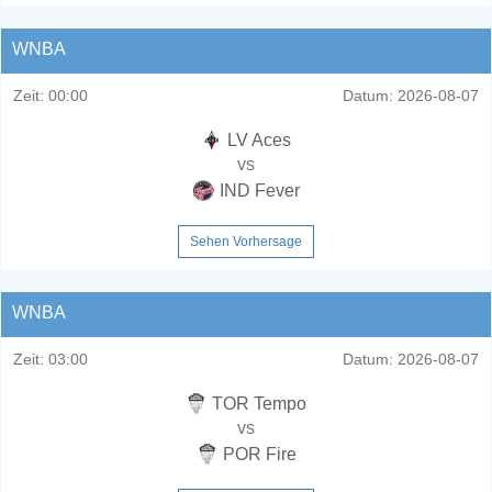
WNBA
Zeit:
00:00
Datum:
2026-08-07
LV Aces
vs
IND Fever
Sehen Vorhersage
WNBA
Zeit:
03:00
Datum:
2026-08-07
TOR Tempo
vs
POR Fire