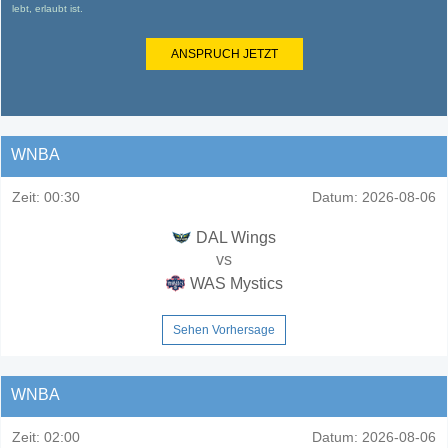
lebt, erlaubt ist.
ANSPRUCH JETZT
WNBA
Zeit:
00:30
Datum:
2026-08-06
DAL Wings
vs
WAS Mystics
Sehen Vorhersage
WNBA
Zeit:
02:00
Datum:
2026-08-06