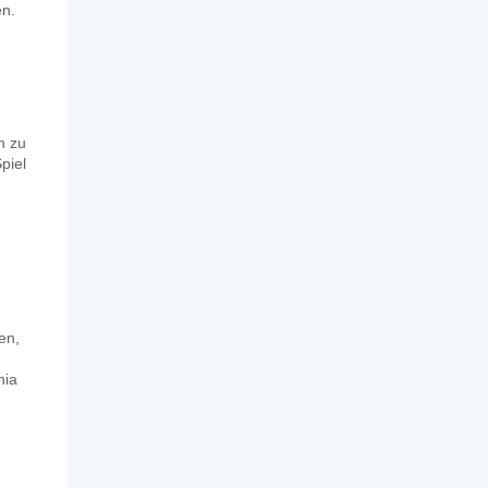
en.
n zu
piel
en,
nia