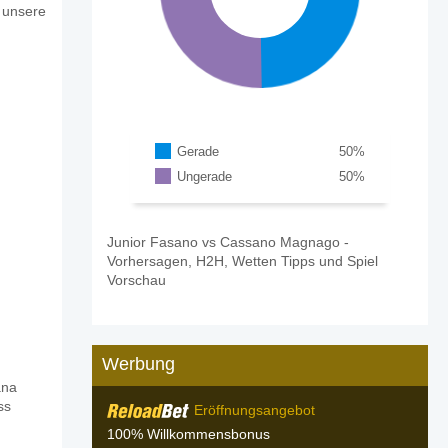
 unsere
Gerade
50
%
Ungerade
50
%
Junior Fasano vs Cassano Magnago -
Vorhersagen, H2H, Wetten Tipps und Spiel
Vorschau
Werbung
ana
Cassano Magnago?
ss
Eröffnungsangebot
100% Willkommensbonus