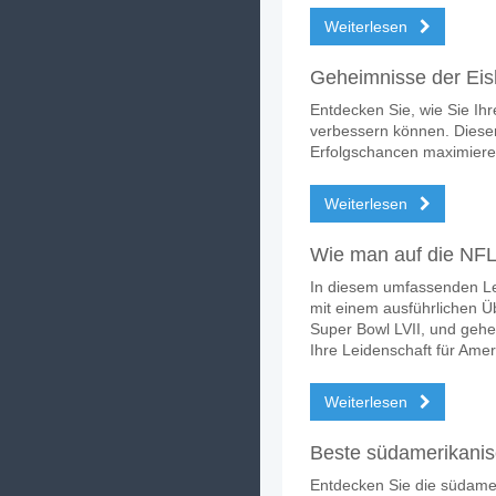
Weiterlesen
Geheimnisse der Eis
Entdecken Sie, wie Sie Ih
verbessern können. Dieser 
Erfolgschancen maximier
Weiterlesen
Wie man auf die NFL 
In diesem umfassenden Lei
mit einem ausführlichen Ü
Super Bowl LVII, und gehen
Ihre Leidenschaft für Ame
Weiterlesen
Beste südamerikanis
Entdecken Sie die südamer