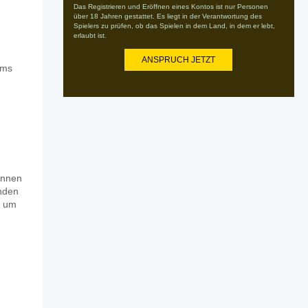
Das Registrieren und Eröffnen eines Kontos ist nur Personen
über 18 Jahren gestattet. Es liegt in der Verantwortung des
Spielers zu prüfen, ob das Spielen in dem Land, in dem er lebt,
erlaubt ist.
ANSPRUCH JETZT
ams
innen
enden
, um