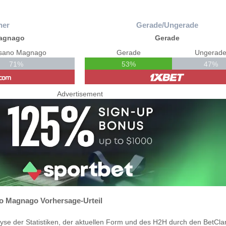
ner
Gerade/Ungerade
agnago
Gerade
sano Magnago
Gerade
Ungerad
71%
53%
47%
Advertisement
o Magnago Vorhersage-Urteil
yse der Statistiken, der aktuellen Form und des H2H durch den BetCla