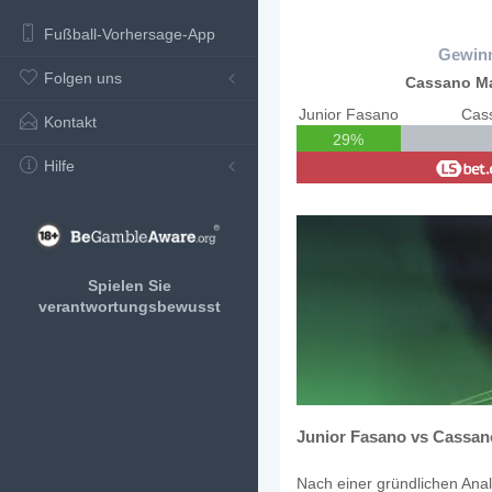
Fußball-Vorhersage-App
Gewin
Folgen uns
Cassano M
Junior Fasano
Cas
Kontakt
29%
Hilfe
Spielen Sie
verantwortungsbewusst
Junior Fasano vs Cassan
Nach einer gründlichen Anal