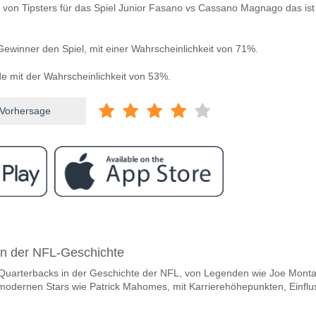
 von Tipsters für das Spiel Junior Fasano vs Cassano Magnago das ist
winner den Spiel, mit einer Wahrscheinlichkeit von 71%.
 mit der Wahrscheinlichkeit von 53%.
 Vorhersage
ram
wischen Junior Fasano v Cassano Magnago?
in der NFL-Geschichte
 Fasano v Cassano Magnago 06 May 2026 19:00 UK time.
 Quarterbacks in der Geschichte der NFL, von Legenden wie Joe Mont
steam, zwischen dem zu gewinnen ist Junior Fasano v 
modernen Stars wie Patrick Mahomes, mit Karrierehöhepunkten, Einflu
winner den Spiel, mit einer Wahrscheinlichkeit von 71%