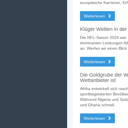
europäische Karrieren, Er
Weiterlesen
Klüger Wetten in der
Die NFL-Saison 2024 war a
dominanten Leistungen fühl
an. Werfen wir einen Blick
Weiterlesen
Die Goldgrube der W
Wettanbieter ist
Afrika entwickelt sich ras
sportbegeisterten Bevölk
Während Nigeria und Süda
und Ghana schnell.
Weiterlesen