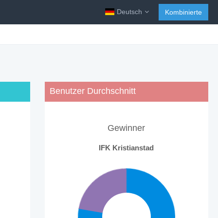
Deutsch
Kombinierte
Benutzer Durchschnitt
Gewinner
IFK Kristianstad