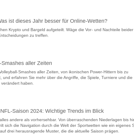
Was ist dieses Jahr besser für Online-Wetten?
chen Krypto und Bargeld aufgeteilt. Wäge die Vor- und Nachteile beider
ntscheidungen zu treffen.
l-Smashes aller Zeiten
olleyball-Smashes aller Zeiten, von ikonischen Power-Hittern bis zu
, und erfahren Sie mehr über die Angriffe, die Spiele, Turniere und die
s verändert haben.
 NFL-Saison 2024: Wichtige Trends im Blick
lles andere als vorhersehbar. Von überraschenden Niederlagen bis hi
t sich die Navigation durch die Welt der Sportwetten wie ein eigenes S
 auf drei herausragende Muster, die die aktuelle Saison prägen.