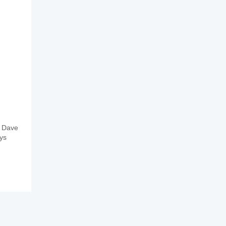
u Dave
ys