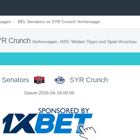
rsagen
BEL Senators vs SYR Crunch Vorhersage
SYR Crunch
Vorhersagen, H2H, Wetten Tipps und Spiel Vorschau
 Senators
SYR Crunch
Datum 2026-04-18 00:00