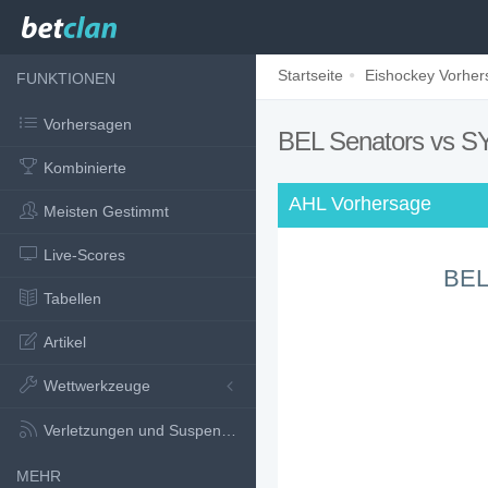
Startseite
Eishockey Vorhe
FUNKTIONEN
Vorhersagen
BEL Senators vs 
Kombinierte
AHL Vorhersage
Meisten Gestimmt
Live-Scores
BEL
Tabellen
Artikel
Wettwerkzeuge
Verletzungen und Suspensionen
MEHR