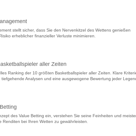
Management
ement stellt sicher, dass Sie den Nervenkitzel des Wettens genießen
siko erheblicher finanzieller Verluste minimieren.
sketballspieler aller Zeiten
elles Ranking der 10 größten Basketballspieler aller Zeiten. Klare Kriteri
ra, tiefgehende Analysen und eine ausgewogene Bewertung jeder Legen
Betting
nzept des Value Betting ein, verstehen Sie seine Feinheiten und meiste
e Renditen bei Ihren Wetten zu gewährleisten.