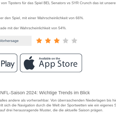
 von Tipsters für das Spiel BEL Senators vs SYR Crunch das ist unsere
r den Spiel, mit einer Wahrscheinlichkeit von 66%.
de mit der Wahrscheinlichkeit von 54%.
 Vorhersage
ram
wischen BEL Senators v SYR Crunch?
 NFL-Saison 2024: Wichtige Trends im Blick
ators v SYR Crunch 18 April 2026 00:00 UK time.
lles andere als vorhersehbar. Von überraschenden Niederlagen bis hi
steam, zwischen dem zu gewinnen ist BEL Senators v SY
t sich die Navigation durch die Welt der Sportwetten wie ein eigenes S
r den Spiel, mit einer Wahrscheinlichkeit von 66%
 auf drei herausragende Muster, die die aktuelle Saison prägen.