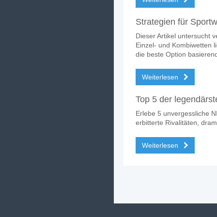
Strategien für Sportw
Dieser Artikel untersucht
Einzel- und Kombiwetten lie
die beste Option basieren
Weiterlesen
Top 5 der legendärst
Erlebe 5 unvergessliche N
erbitterte Rivalitäten, d
Weiterlesen