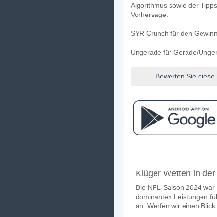
Algorithmus sowie der Tipps
Vorhersage:
SYR Crunch für den Gewinne
Ungerade für Gerade/Ungera
Bewerten Sie diese
Facebook
Telegram
Instag
Wann ist das Spiel z
Klüger Wetten in der
Das Spiel zwischen BEL Sen
Die NFL-Saison 2024 war a
Wer ist das Liebling
dominanten Leistungen fühl
SYR Crunch für den Gewinne
an. Werfen wir einen Blick