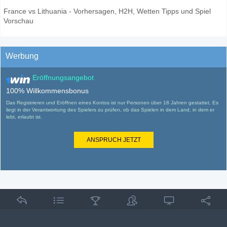
France vs Lithuania - Vorhersagen, H2H, Wetten Tipps und Spiel
Vorschau
Werbung
Eröffnungsangebot
100% Willkommensbonus
Das Registrieren und Eröffnen eines Kontos ist nur Personen über 18 Jahren gestattet. Es
liegt in der Verantwortung des Spielers zu prüfen, ob das Spielen in dem Land, in dem er
lebt, erlaubt ist.
ANSPRUCH JETZT