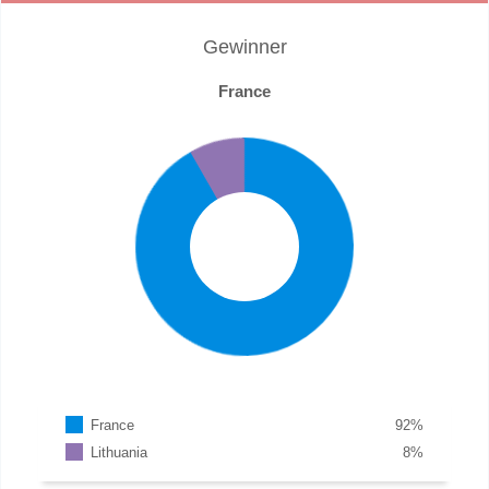
Gewinner
France
France
92
%
Lithuania
8
%