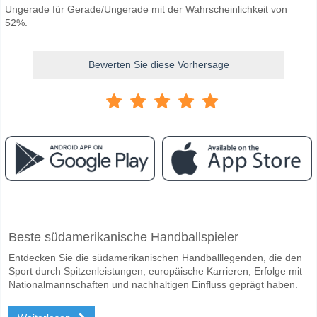
Ungerade für Gerade/Ungerade mit der Wahrscheinlichkeit von
52%.
Bewerten Sie diese Vorhersage
Facebook
Telegram
Instagram
Wann ist das Spiel zwischen France v Lithuania?
Beste südamerikanische Handballspieler
Das Spiel zwischen France v Lithuania 07 May 2026 11:30 UK time.
Entdecken Sie die südamerikanischen Handballlegenden, die den
Wer ist das Lieblingsteam, zwischen dem zu gewinnen i
Sport durch Spitzenleistungen, europäische Karrieren, Erfolge mit
France für den Gewinner den Spiel, mit einer Wahrscheinlichkeit von 
Nationalmannschaften und nachhaltigen Einfluss geprägt haben.